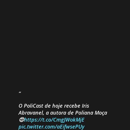
O PoliCast de hoje recebe Iris
Abravanel, a autora de Poliana Moça
😍
https://t.co/CmgJWokMjE
pic.twitter.com/aEifwsePUy