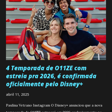
pessoa que ela tanto desejou durante toda a vida. Camila
entra no quarto de Gabriel e imagina como seria o
encontro deles, quando conseguir seduzi-lo. Manuel avisa a
Paula sobre a suposta infidelidade de Gabriel com Joana.
Rogerio consegue se livrar de todas as suspeitas pelo
desaparecimento de Francisco, apontando que ele poderia
ter sido vítima da fúria de Gabriel. Artur informa a Gabriel
que a clínica inseminou por engano outra paciente, que está
...
4 Temporada de O11ZE com
estreia pra 2026, é confirmada
oficialmente pelo Disney+
abril 11, 2025
Paulina Vetrano Instagram O Disney+ anunciou que a nova