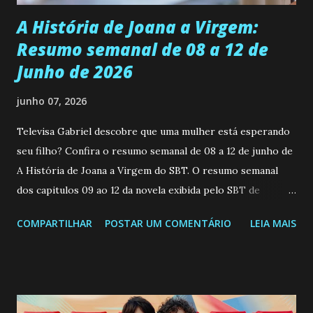
A História de Joana a Virgem:
Resumo semanal de 08 a 12 de
Junho de 2026
junho 07, 2026
Televisa Gabriel descobre que uma mulher está esperando
seu filho? Confira o resumo semanal de 08 a 12 de junho de
A História de Joana a Virgem do SBT. O resumo semanal
dos capitulos 09 ao 12 da novela exibida pelo SBT de
segunda a sexta-feira as 20h45 da noite: Leia também... Veja
COMPARTILHAR
POSTAR UM COMENTÁRIO
LEIA MAIS
a Programação Semanal do SBT de 08/06/26 a 14/06/26
SEGUNDA-FEIRA 08 DE JUNHO: CAPITULO 9 Salvador
interrompe sua investigação ao conhecer Jenny, mas ela
não demonstra interesse em interagir com ele. Joana
confessa a Gabriel que ele demonstrou ser o tipo de