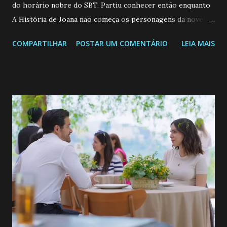
do horário nobre do SBT. Partiu conhecer então enquanto
A História de Joana não começa os personagens da novela?
Confira: Leia também... Veja a Programação Semanal do SBT
COMPARTILHAR
POSTAR UM COMENTÁRIO
LEIA MAIS
de 25/05/26 a 31/05/26 JOANA GUADALUPE (Camila
Valero) Uma jovem humilde e moderna, filha de mãe
solteira e neta de uma mulher abandonada pelo marido, não
quer que o mesmo lhe aconteça na vida, por isso decidiu
permanecer virgem até encontrar o homem que realmente
ama, o que não é fácil, já que dedica todas as suas energias a
se aprimorar, trabalhando, estudando e se orgulhando de
ser a primeira mulher da família a ingressar na
universidade. Ela tem uma personalidade muito alegre, é
muito madura para a idade, determinada, criativa e
empática. Detesta injustiças e é uma ótima amiga. Pode ser
teimosa e muito persistente quando decide fazer algo.
Durante um exame ginecológico, ela é inseminada por eng...