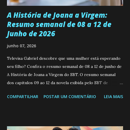
A História de Joana a Virgem:
Resumo semanal de 08 a 12 de
Junho de 2026
junho 07, 2026
Televisa Gabriel descobre que uma mulher está esperando
seu filho? Confira o resumo semanal de 08 a 12 de junho de
A História de Joana a Virgem do SBT. O resumo semanal
dos capitulos 09 ao 12 da novela exibida pelo SBT de
segunda a sexta-feira as 20h45 da noite: Leia também... Veja
COMPARTILHAR
POSTAR UM COMENTÁRIO
LEIA MAIS
a Programação Semanal do SBT de 08/06/26 a 14/06/26
SEGUNDA-FEIRA 08 DE JUNHO: CAPITULO 9 Salvador
interrompe sua investigação ao conhecer Jenny, mas ela
não demonstra interesse em interagir com ele. Joana