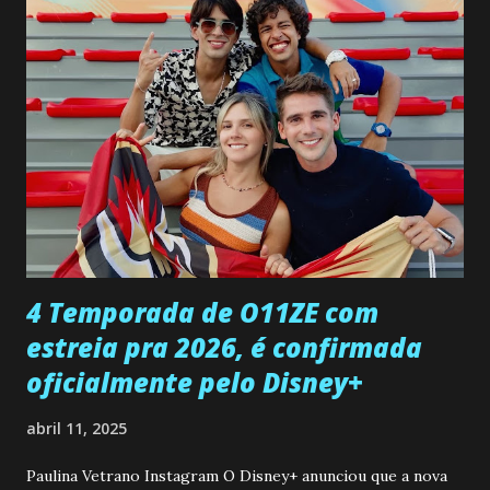
confessa a Gabriel que ele demonstrou ser o tipo de
pessoa que ela tanto desejou durante toda a vida. Camila
entra no quarto de Gabriel e imagina como seria o
encontro deles, quando conseguir seduzi-lo. Manuel avisa a
Paula sobre a suposta infidelidade de Gabriel com Joana.
Rogerio consegue se livrar de todas as suspeitas pelo
desaparecimento de Francisco, apontando que ele poderia
ter sido vítima da fúria de Gabriel. Artur informa a Gabriel
que a clínica inseminou por engano outra paciente, que está
...
4 Temporada de O11ZE com
estreia pra 2026, é confirmada
oficialmente pelo Disney+
abril 11, 2025
Paulina Vetrano Instagram O Disney+ anunciou que a nova