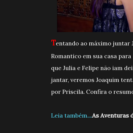
T
entando ao máximo juntar J
Romantico em sua casa para a
que Julia e Felipe não iam de
jantar, veremos Joaquim ten
por Priscila. Confira o resum
Leia também....
As Aventuras d