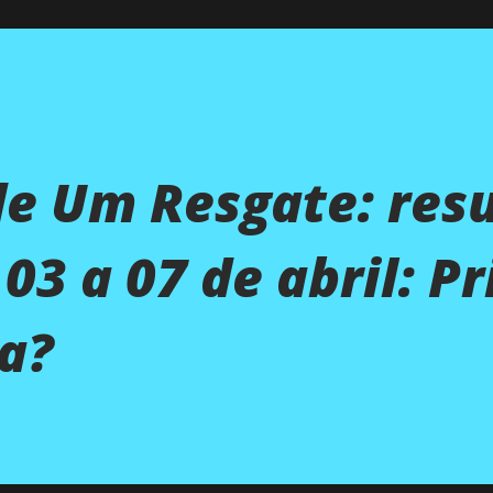
de Um Resgate: re
3 a 07 de abril: Pr
a?