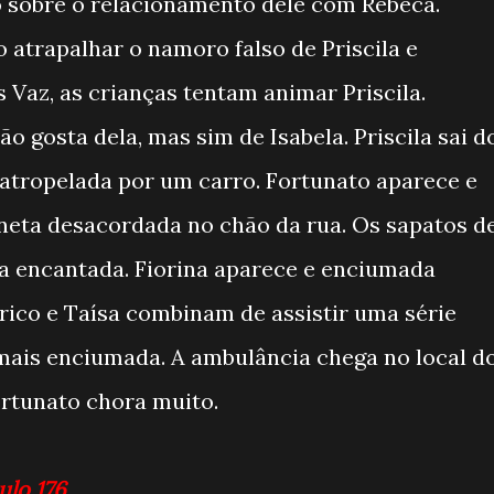
vo sobre o relacionamento dele com Rebeca.
atrapalhar o namoro falso de Priscila e
Vaz, as crianças tentam animar Priscila.
 gosta dela, mas sim de Isabela. Priscila sai d
atropelada por um carro. Fortunato aparece e
neta desacordada no chão da rua. Os sapatos d
ica encantada. Fiorina aparece e enciumada
ico e Taísa combinam de assistir uma série
 mais enciumada. A ambulância chega no local d
ortunato chora muito.
ulo 176