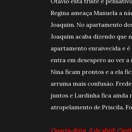
Otávio está triste e pensati
Regina ameaça Manuela a não 
Joaquim. No apartamento dos 
Joaquim acaba dizendo que não
apartamento enraivecida e é 
entra em desespero ao ver a 
Nina ficam prontos e a ela f
arruma mais confusão. Freder
juntos e Lurdinha fica ainda
atropelamento de Priscila. F
Quarta-feira, 5 de abril: Capít