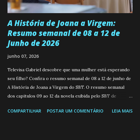
Durante um exame ginecológico, ela é inseminada por eng...
A História de Joana a Virgem:
Resumo semanal de 08 a 12 de
Junho de 2026
junho 07, 2026
Televisa Gabriel descobre que uma mulher está esperando
seu filho? Confira o resumo semanal de 08 a 12 de junho de
A História de Joana a Virgem do SBT. O resumo semanal
dos capitulos 09 ao 12 da novela exibida pelo SBT de
segunda a sexta-feira as 20h45 da noite: Leia também... Veja
COMPARTILHAR
POSTAR UM COMENTÁRIO
LEIA MAIS
a Programação Semanal do SBT de 08/06/26 a 14/06/26
SEGUNDA-FEIRA 08 DE JUNHO: CAPITULO 9 Salvador
interrompe sua investigação ao conhecer Jenny, mas ela
não demonstra interesse em interagir com ele. Joana