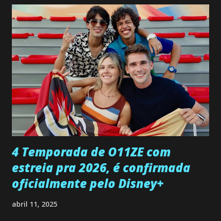
confessa a Gabriel que ele demonstrou ser o tipo de
pessoa que ela tanto desejou durante toda a vida. Camila
entra no quarto de Gabriel e imagina como seria o
encontro deles, quando conseguir seduzi-lo. Manuel avisa a
Paula sobre a suposta infidelidade de Gabriel com Joana.
Rogerio consegue se livrar de todas as suspeitas pelo
desaparecimento de Francisco, apontando que ele poderia
ter sido vítima da fúria de Gabriel. Artur informa a Gabriel
que a clínica inseminou por engano outra paciente, que está
...
4 Temporada de O11ZE com
estreia pra 2026, é confirmada
oficialmente pelo Disney+
abril 11, 2025