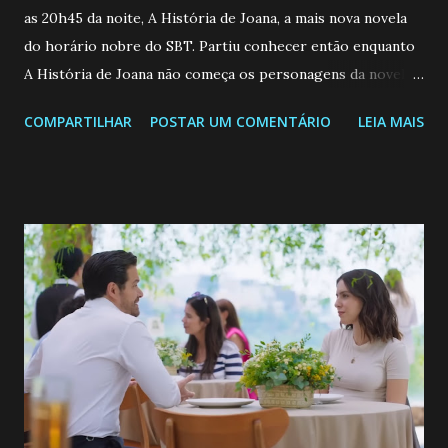
as 20h45 da noite, A História de Joana, a mais nova novela
do horário nobre do SBT. Partiu conhecer então enquanto
A História de Joana não começa os personagens da novela?
Confira: Leia também... Veja a Programação Semanal do SBT
COMPARTILHAR
POSTAR UM COMENTÁRIO
LEIA MAIS
de 25/05/26 a 31/05/26 JOANA GUADALUPE (Camila
Valero) Uma jovem humilde e moderna, filha de mãe
solteira e neta de uma mulher abandonada pelo marido, não
quer que o mesmo lhe aconteça na vida, por isso decidiu
permanecer virgem até encontrar o homem que realmente
ama, o que não é fácil, já que dedica todas as suas energias a
se aprimorar, trabalhando, estudando e se orgulhando de
ser a primeira mulher da família a ingressar na
universidade. Ela tem uma personalidade muito alegre, é
muito madura para a idade, determinada, criativa e
empática. Detesta injustiças e é uma ótima amiga. Pode ser
teimosa e muito persistente quando decide fazer algo.