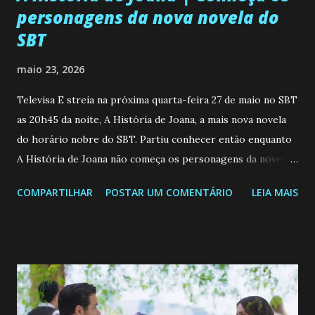
personagens da nova novela do
SBT
maio 23, 2026
Televisa E streia na próxima quarta-feira 27 de maio no SBT
as 20h45 da noite, A História de Joana, a mais nova novela
do horário nobre do SBT. Partiu conhecer então enquanto
A História de Joana não começa os personagens da novela?
Confira: Leia também... Veja a Programação Semanal do SBT
COMPARTILHAR
POSTAR UM COMENTÁRIO
LEIA MAIS
de 25/05/26 a 31/05/26 JOANA GUADALUPE (Camila
Valero) Uma jovem humilde e moderna, filha de mãe
solteira e neta de uma mulher abandonada pelo marido, não
quer que o mesmo lhe aconteça na vida, por isso decidiu
permanecer virgem até encontrar o homem que realmente
ama, o que não é fácil, já que dedica todas as suas energias a