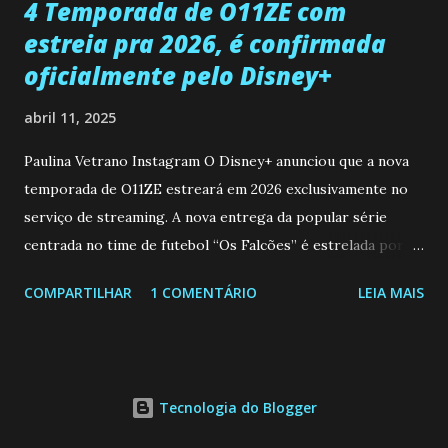
4 Temporada de O11ZE com
estreia pra 2026, é confirmada
oficialmente pelo Disney+
abril 11, 2025
Paulina Vetrano Instagram O Disney+ anunciou que a nova
temporada de O11ZE estreará em 2026 exclusivamente no
serviço de streaming. A nova entrega da popular série
centrada no time de futebol “Os Falcões” é estrelada por
Mariano González (Gabo), David Penagos (Ricky) e Luan
COMPARTILHAR
1 COMENTÁRIO
LEIA MAIS
Brum (Dedé), que voltam a interpretar seus personagens
originais, e apresenta um elenco de novos Falcões liderado
pelo ator mexicano Emiliano González (Gael). Os episódios
também contam com a participação especial do renomado
Tecnologia do Blogger
atleta Sergio “Kun” Agüero, além de outras figuras de
destaque do futebol e do jornalismo esportivo. Leia