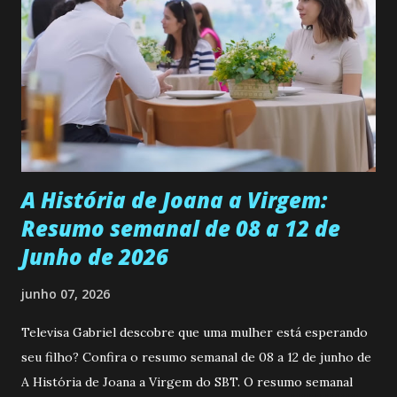
se aprimorar, trabalhando, estudando e se orgulhando de
ser a primeira mulher da família a ingressar na
universidade. Ela tem uma personalidade muito alegre, é
muito madura para a idade, determinada, criativa e
empática. Detesta injustiças e é uma ótima amiga. Pode ser
teimosa e muito persistente quando decide fazer algo.
Durante um exame ginecológico, ela é inseminada por eng...
A História de Joana a Virgem:
Resumo semanal de 08 a 12 de
Junho de 2026
junho 07, 2026
Televisa Gabriel descobre que uma mulher está esperando
seu filho? Confira o resumo semanal de 08 a 12 de junho de
A História de Joana a Virgem do SBT. O resumo semanal