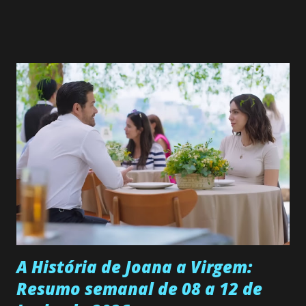
Valero) Uma jovem humilde e moderna, filha de mãe
solteira e neta de uma mulher abandonada pelo marido, não
quer que o mesmo lhe aconteça na vida, por isso decidiu
permanecer virgem até encontrar o homem que realmente
ama, o que não é fácil, já que dedica todas as suas energias a
se aprimorar, trabalhando, estudando e se orgulhando de
ser a primeira mulher da família a ingressar na
universidade. Ela tem uma personalidade muito alegre, é
muito madura para a idade, determinada, criativa e
empática. Detesta injustiças e é uma ótima amiga. Pode ser
teimosa e muito persistente quando decide fazer algo.
Durante um exame ginecológico, ela é inseminada por eng...
A História de Joana a Virgem:
Resumo semanal de 08 a 12 de