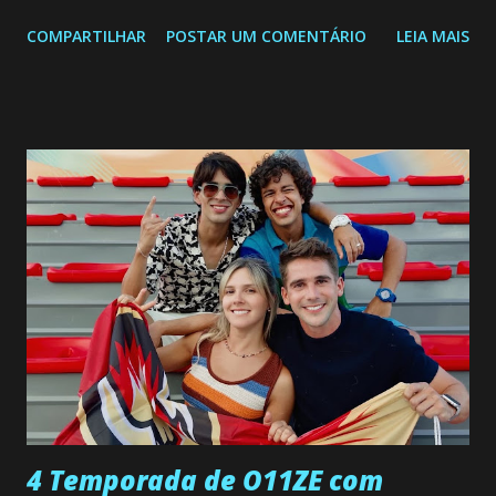
segunda a sexta-feira as 20h45 da noite: Leia também... Veja
COMPARTILHAR
POSTAR UM COMENTÁRIO
LEIA MAIS
a Programação Semanal do SBT de 08/06/26 a 14/06/26
SEGUNDA-FEIRA 08 DE JUNHO: CAPITULO 9 Salvador
interrompe sua investigação ao conhecer Jenny, mas ela
não demonstra interesse em interagir com ele. Joana
confessa a Gabriel que ele demonstrou ser o tipo de
pessoa que ela tanto desejou durante toda a vida. Camila
entra no quarto de Gabriel e imagina como seria o
encontro deles, quando conseguir seduzi-lo. Manuel avisa a
Paula sobre a suposta infidelidade de Gabriel com Joana.
Rogerio consegue se livrar de todas as suspeitas pelo
desaparecimento de Francisco, apontando que ele poderia
ter sido vítima da fúria de Gabriel. Artur informa a Gabriel
que a clínica inseminou por engano outra paciente, que está
...
4 Temporada de O11ZE com