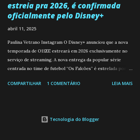
estreia pra 2026, é confirmada
oficialmente pelo Disney+
abril 11, 2025
Paulina Vetrano Instagram O Disney+ anunciou que a nova
temporada de O11ZE estreará em 2026 exclusivamente no
serviço de streaming. A nova entrega da popular série
centrada no time de futebol “Os Falcões” é estrelada por
Mariano González (Gabo), David Penagos (Ricky) e Luan
COMPARTILHAR
1 COMENTÁRIO
LEIA MAIS
Brum (Dedé), que voltam a interpretar seus personagens
originais, e apresenta um elenco de novos Falcões liderado
pelo ator mexicano Emiliano González (Gael). Os episódios
também contam com a participação especial do renomado
Tecnologia do Blogger
atleta Sergio “Kun” Agüero, além de outras figuras de
destaque do futebol e do jornalismo esportivo. Leia
também... A Caverna Encantada 3 temporada: Resumos dos