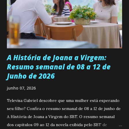
ser a primeira mulher da família a ingressar na
universidade. Ela tem uma personalidade muito alegre, é
muito madura para a idade, determinada, criativa e
empática. Detesta injustiças e é uma ótima amiga. Pode ser
teimosa e muito persistente quando decide fazer algo.
Durante um exame ginecológico, ela é inseminada por eng...
A História de Joana a Virgem:
Resumo semanal de 08 a 12 de
Junho de 2026
junho 07, 2026
Televisa Gabriel descobre que uma mulher está esperando
seu filho? Confira o resumo semanal de 08 a 12 de junho de
A História de Joana a Virgem do SBT. O resumo semanal
dos capitulos 09 ao 12 da novela exibida pelo SBT de