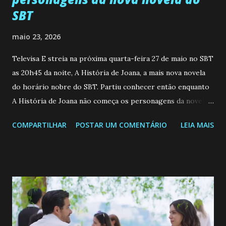
SBT
maio 23, 2026
Televisa E streia na próxima quarta-feira 27 de maio no SBT
as 20h45 da noite, A História de Joana, a mais nova novela
do horário nobre do SBT. Partiu conhecer então enquanto
A História de Joana não começa os personagens da novela?
Confira: Leia também... Veja a Programação Semanal do SBT
COMPARTILHAR
POSTAR UM COMENTÁRIO
LEIA MAIS
de 25/05/26 a 31/05/26 JOANA GUADALUPE (Camila
Valero) Uma jovem humilde e moderna, filha de mãe
solteira e neta de uma mulher abandonada pelo marido, não
quer que o mesmo lhe aconteça na vida, por isso decidiu
permanecer virgem até encontrar o homem que realmente
ama, o que não é fácil, já que dedica todas as suas energias a
se aprimorar, trabalhando, estudando e se orgulhando de