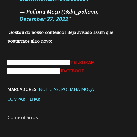
— Poliana Moça (@sbt_poliana)
December 27, 2022
Gostou do nosso conteúdo? Seja avisado a
ssim que
postarmos algo novo:
Entrando pro nosso grupo do
TELEGRAM
Curtindo nossa página do
FA
CEBOOK
MARCADORES:
NOTICIAS
POLIANA MOÇA
COMPARTILHAR
Comentários