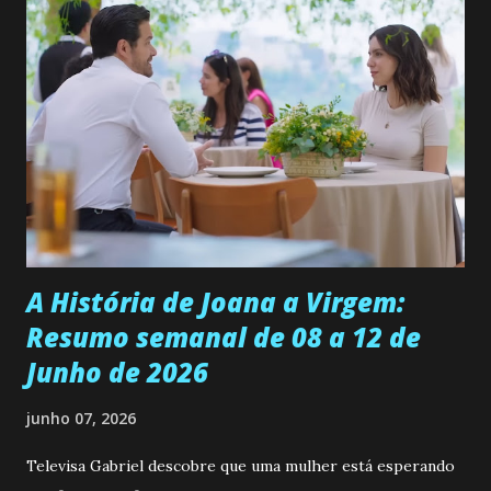
ama, o que não é fácil, já que dedica todas as suas energias a
se aprimorar, trabalhando, estudando e se orgulhando de
ser a primeira mulher da família a ingressar na
universidade. Ela tem uma personalidade muito alegre, é
muito madura para a idade, determinada, criativa e
empática. Detesta injustiças e é uma ótima amiga. Pode ser
teimosa e muito persistente quando decide fazer algo.
Durante um exame ginecológico, ela é inseminada por eng...
A História de Joana a Virgem:
Resumo semanal de 08 a 12 de
Junho de 2026
junho 07, 2026
Televisa Gabriel descobre que uma mulher está esperando