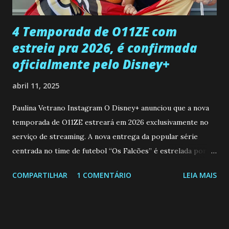
que a clínica inseminou por engano outra paciente, que está
...
4 Temporada de O11ZE com
estreia pra 2026, é confirmada
oficialmente pelo Disney+
abril 11, 2025
Paulina Vetrano Instagram O Disney+ anunciou que a nova
temporada de O11ZE estreará em 2026 exclusivamente no
serviço de streaming. A nova entrega da popular série
centrada no time de futebol “Os Falcões” é estrelada por
Mariano González (Gabo), David Penagos (Ricky) e Luan
COMPARTILHAR
1 COMENTÁRIO
LEIA MAIS
Brum (Dedé), que voltam a interpretar seus personagens
originais, e apresenta um elenco de novos Falcões liderado
pelo ator mexicano Emiliano González (Gael). Os episódios
também contam com a participação especial do renomado