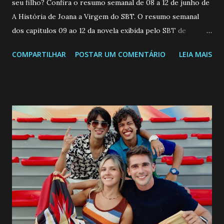
seu filho? Confira o resumo semanal de 08 a 12 de junho de
A História de Joana a Virgem do SBT. O resumo semanal
dos capitulos 09 ao 12 da novela exibida pelo SBT de
segunda a sexta-feira as 20h45 da noite: Leia também... Veja
COMPARTILHAR
POSTAR UM COMENTÁRIO
LEIA MAIS
a Programação Semanal do SBT de 08/06/26 a 14/06/26
SEGUNDA-FEIRA 08 DE JUNHO: CAPITULO 9 Salvador
interrompe sua investigação ao conhecer Jenny, mas ela
não demonstra interesse em interagir com ele. Joana
confessa a Gabriel que ele demonstrou ser o tipo de
pessoa que ela tanto desejou durante toda a vida. Camila
entra no quarto de Gabriel e imagina como seria o
encontro deles, quando conseguir seduzi-lo. Manuel avisa a
Paula sobre a suposta infidelidade de Gabriel com Joana.
Rogerio consegue se livrar de todas as suspeitas pelo
desaparecimento de Francisco, apontando que ele poderia
ter sido vítima da fúria de Gabriel. Artur informa a Gabriel