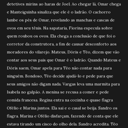
detetives mirins ao haras de Joel. Ao chegar lá, Omar chega
e Manteiguinha sinaliza que ele é o ladrão. O cachorro
lambe os pés de Omar, revelando as manchas e cascas de
ovos em seu tênis. Na sapataria, Fiorina especula sobre
quem roubou os ovos. Ela chega a conclusão de que foi o
corretor da construtora, a fim de causar desconforto aos
moradores do vilarejo. Mateus, Dóris e Téo, dizem que vão
contar aos seus pais que Omar é o ladrão. Quando Mateus e
Dóris saem, Omar apela para Téo não contar nada para
ninguém. Bondoso, Téo decide ajudá-lo e pede para que
seus amigos não digam nada. Vargas leva uma marmita para
Isabela no galpão. A menina se recusa a comer e pede
comida francesa. Regina entra na cozinha e quase flagra
Ofélio e Marina juntos. Ela sai e o casal se beija. Sandro os
flagra. Marina e Ofélio disfarçam, fazendo de conta que ele
estava tirando um cisco do olho dela. Sandro acredita. Téo