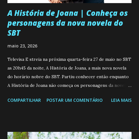
A História de Joana | Conheça os
personagens da nova novela do
SBT
maio 23, 2026
Televisa E streia na próxima quarta-feira 27 de maio no SBT
as 20h45 da noite, A História de Joana, a mais nova novela
do horário nobre do SBT. Partiu conhecer então enquanto
A História de Joana não começa os personagens da novela?
Confira: Leia também... Veja a Programação Semanal do SBT
COMPARTILHAR
POSTAR UM COMENTÁRIO
LEIA MAIS
de 25/05/26 a 31/05/26 JOANA GUADALUPE (Camila
Valero) Uma jovem humilde e moderna, filha de mãe
solteira e neta de uma mulher abandonada pelo marido, não
quer que o mesmo lhe aconteça na vida, por isso decidiu
permanecer virgem até encontrar o homem que realmente