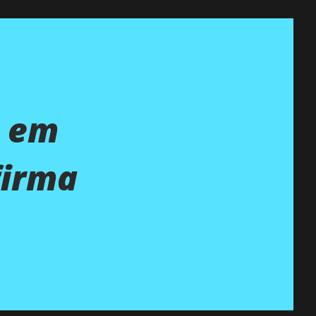
e em
firma