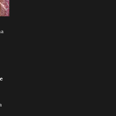
na
be
a