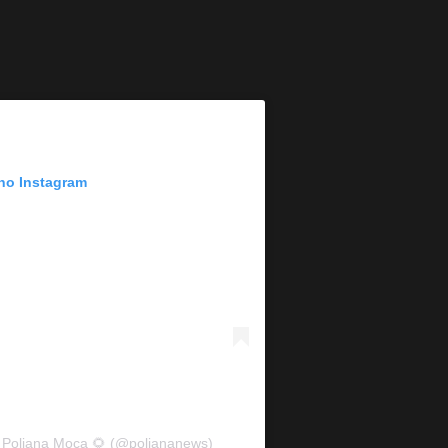
 no Instagram
 Poliana Moça 🌻 (@poliananews)