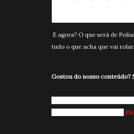
E agora? O que será de Polia
tudo o que acha que vai rola
Gostou do nosso conteúdo? S
Entrando pro nosso grupo d
Curtindo nossa página do
FA