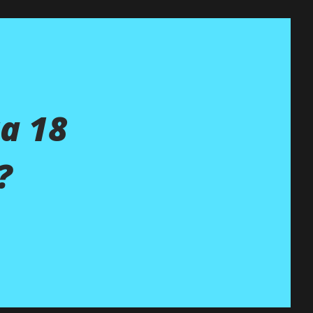
ta 18
?