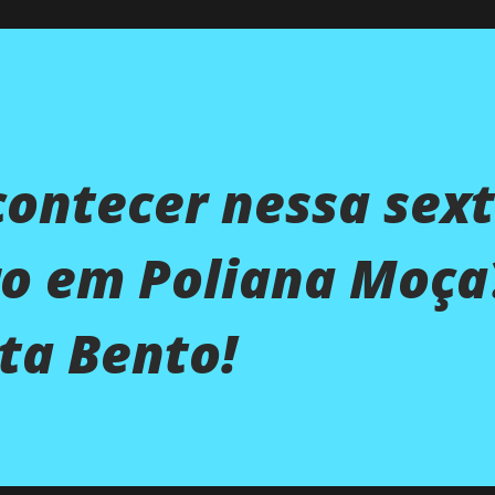
contecer nessa sex
o em Poliana Moça
ta Bento!