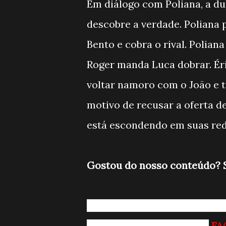
Em diálogo com Poliana, a du
descobre a verdade. Poliana 
Bento e cobra o rival. Poliana
Roger manda Luca dobrar. Éri
voltar namoro com o João e ti
motivo de recusar a oferta d
está escondendo em suas red
Gostou do nosso conteúdo? S
Entrando pro nosso grupo d
Curtindo nossa página do
FA