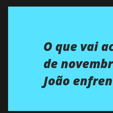
O que vai a
de novembr
João enfren