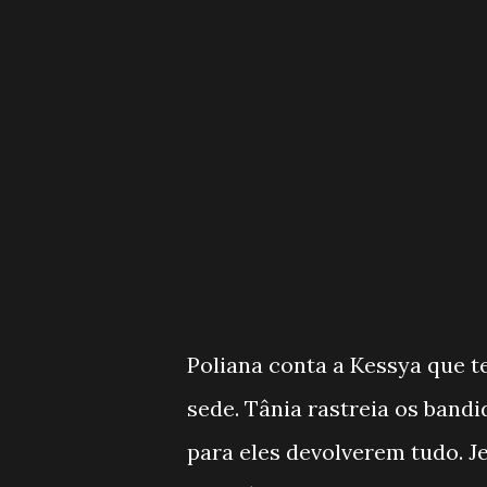
Poliana conta a Kessya que 
sede. Tânia rastreia os ban
para eles devolverem tudo. J