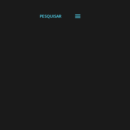
PESQUISAR