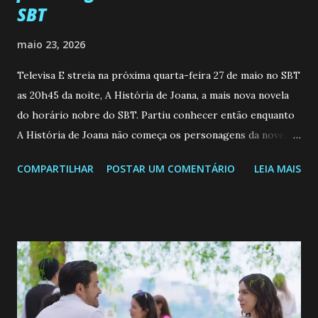
SBT
maio 23, 2026
Televisa E streia na próxima quarta-feira 27 de maio no SBT
as 20h45 da noite, A História de Joana, a mais nova novela
do horário nobre do SBT. Partiu conhecer então enquanto
A História de Joana não começa os personagens da novela?
Confira: Leia também... Veja a Programação Semanal do SBT
COMPARTILHAR
POSTAR UM COMENTÁRIO
LEIA MAIS
de 25/05/26 a 31/05/26 JOANA GUADALUPE (Camila
Valero) Uma jovem humilde e moderna, filha de mãe
solteira e neta de uma mulher abandonada pelo marido, não
quer que o mesmo lhe aconteça na vida, por isso decidiu
permanecer virgem até encontrar o homem que realmente
ama, o que não é fácil, já que dedica todas as suas energias a
se aprimorar, trabalhando, estudando e se orgulhando de
ser a primeira mulher da família a ingressar na