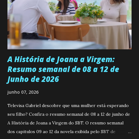
universidade. Ela tem uma personalidade muito alegre, é
muito madura para a idade, determinada, criativa e
empática. Detesta injustiças e é uma ótima amiga. Pode ser
teimosa e muito persistente quando decide fazer algo.
Durante um exame ginecológico, ela é inseminada por eng...
A História de Joana a Virgem:
Resumo semanal de 08 a 12 de
Junho de 2026
junho 07, 2026
Televisa Gabriel descobre que uma mulher está esperando
seu filho? Confira o resumo semanal de 08 a 12 de junho de
A História de Joana a Virgem do SBT. O resumo semanal
dos capitulos 09 ao 12 da novela exibida pelo SBT de