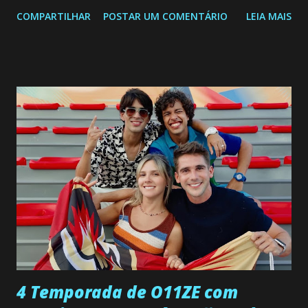
segunda a sexta-feira as 20h45 da noite: Leia também... Veja
COMPARTILHAR
POSTAR UM COMENTÁRIO
LEIA MAIS
a Programação Semanal do SBT de 08/06/26 a 14/06/26
SEGUNDA-FEIRA 08 DE JUNHO: CAPITULO 9 Salvador
interrompe sua investigação ao conhecer Jenny, mas ela
não demonstra interesse em interagir com ele. Joana
confessa a Gabriel que ele demonstrou ser o tipo de
pessoa que ela tanto desejou durante toda a vida. Camila
entra no quarto de Gabriel e imagina como seria o
encontro deles, quando conseguir seduzi-lo. Manuel avisa a
Paula sobre a suposta infidelidade de Gabriel com Joana.
Rogerio consegue se livrar de todas as suspeitas pelo
desaparecimento de Francisco, apontando que ele poderia
ter sido vítima da fúria de Gabriel. Artur informa a Gabriel
que a clínica inseminou por engano outra paciente, que está
...
4 Temporada de O11ZE com