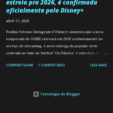
estreia pra 2026, é confirmada
oficialmente pelo Disney+
abril 11, 2025
Paulina Vetrano Instagram O Disney+ anunciou que a nova
temporada de O11ZE estreará em 2026 exclusivamente no
serviço de streaming. A nova entrega da popular série
centrada no time de futebol “Os Falcões” é estrelada por
Mariano González (Gabo), David Penagos (Ricky) e Luan
COMPARTILHAR
1 COMENTÁRIO
LEIA MAIS
Brum (Dedé), que voltam a interpretar seus personagens
originais, e apresenta um elenco de novos Falcões liderado
pelo ator mexicano Emiliano González (Gael). Os episódios
também contam com a participação especial do renomado
Tecnologia do Blogger
atleta Sergio “Kun” Agüero, além de outras figuras de
destaque do futebol e do jornalismo esportivo. Leia
também... A Caverna Encantada 3 temporada: Resumos dos