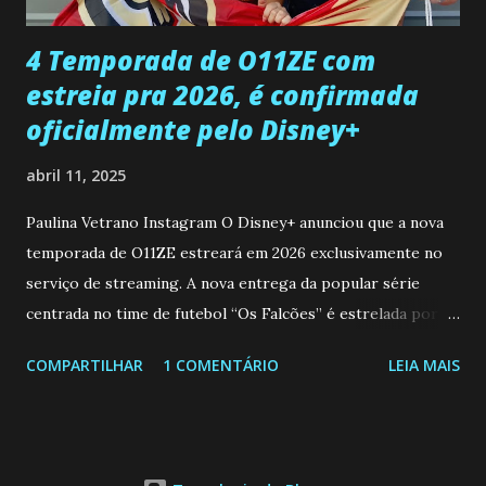
...
4 Temporada de O11ZE com
estreia pra 2026, é confirmada
oficialmente pelo Disney+
abril 11, 2025
Paulina Vetrano Instagram O Disney+ anunciou que a nova
temporada de O11ZE estreará em 2026 exclusivamente no
serviço de streaming. A nova entrega da popular série
centrada no time de futebol “Os Falcões” é estrelada por
Mariano González (Gabo), David Penagos (Ricky) e Luan
COMPARTILHAR
1 COMENTÁRIO
LEIA MAIS
Brum (Dedé), que voltam a interpretar seus personagens
originais, e apresenta um elenco de novos Falcões liderado
pelo ator mexicano Emiliano González (Gael). Os episódios
também contam com a participação especial do renomado