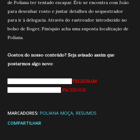
de Poliana ter tentado escapar. Éric se encontra com João
para desenhar rosto e juntar detalhes do sequestrador
para ir à delegacia. Através do rastreador introduzido no
bolso de Roger, Pinóquio acha uma suposta localização de
Poliana.
Gostou do nosso conteúdo? Seja avisado a
ssim que
postarmos algo novo:
Entrando pro nosso grupo do
TELEGRAM
Curtindo nossa página do
FA
CEBOOK
MARCADORES:
POLIANA MOÇA
RESUMOS
COMPARTILHAR