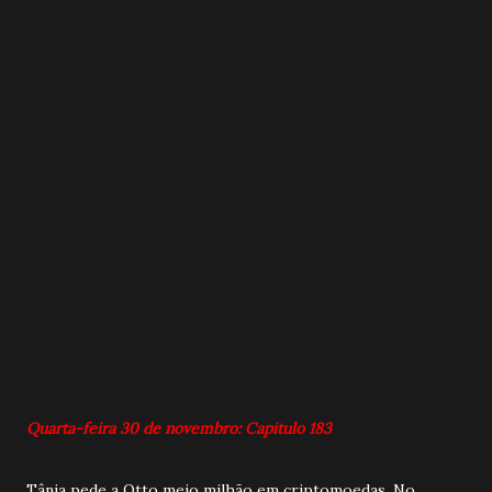
Quarta-feira 30 de novembro: Capitulo 183
Tânia pede a Otto meio milhão em criptomoedas. No