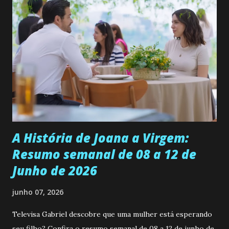
ama, o que não é fácil, já que dedica todas as suas energias a
se aprimorar, trabalhando, estudando e se orgulhando de
ser a primeira mulher da família a ingressar na
universidade. Ela tem uma personalidade muito alegre, é
muito madura para a idade, determinada, criativa e
empática. Detesta injustiças e é uma ótima amiga. Pode ser
teimosa e muito persistente quando decide fazer algo.
Durante um exame ginecológico, ela é inseminada por eng...
A História de Joana a Virgem:
Resumo semanal de 08 a 12 de
Junho de 2026
junho 07, 2026
Televisa Gabriel descobre que uma mulher está esperando
seu filho? Confira o resumo semanal de 08 a 12 de junho de