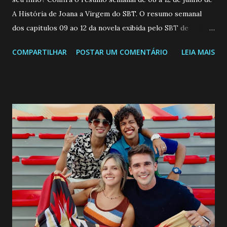
A História de Joana a Virgem do SBT. O resumo semanal
dos capitulos 09 ao 12 da novela exibida pelo SBT de
segunda a sexta-feira as 20h45 da noite: Leia também... Veja
COMPARTILHAR
POSTAR UM COMENTÁRIO
LEIA MAIS
a Programação Semanal do SBT de 08/06/26 a 14/06/26
SEGUNDA-FEIRA 08 DE JUNHO: CAPITULO 9 Salvador
interrompe sua investigação ao conhecer Jenny, mas ela
não demonstra interesse em interagir com ele. Joana
confessa a Gabriel que ele demonstrou ser o tipo de
pessoa que ela tanto desejou durante toda a vida. Camila
entra no quarto de Gabriel e imagina como seria o
encontro deles, quando conseguir seduzi-lo. Manuel avisa a
Paula sobre a suposta infidelidade de Gabriel com Joana.
Rogerio consegue se livrar de todas as suspeitas pelo
desaparecimento de Francisco, apontando que ele poderia
ter sido vítima da fúria de Gabriel. Artur informa a Gabriel
que a clínica inseminou por engano outra paciente, que está