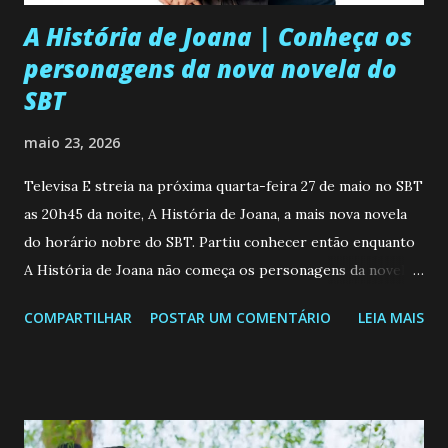
A História de Joana | Conheça os
personagens da nova novela do
SBT
maio 23, 2026
Televisa E streia na próxima quarta-feira 27 de maio no SBT
as 20h45 da noite, A História de Joana, a mais nova novela
do horário nobre do SBT. Partiu conhecer então enquanto
A História de Joana não começa os personagens da novela?
Confira: Leia também... Veja a Programação Semanal do SBT
COMPARTILHAR
POSTAR UM COMENTÁRIO
LEIA MAIS
de 25/05/26 a 31/05/26 JOANA GUADALUPE (Camila
Valero) Uma jovem humilde e moderna, filha de mãe
solteira e neta de uma mulher abandonada pelo marido, não
quer que o mesmo lhe aconteça na vida, por isso decidiu
permanecer virgem até encontrar o homem que realmente