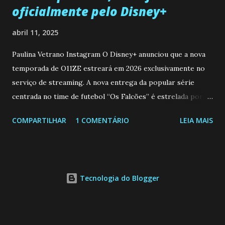
oficialmente pelo Disney+
abril 11, 2025
Paulina Vetrano Instagram O Disney+ anunciou que a nova
temporada de O11ZE estreará em 2026 exclusivamente no
serviço de streaming. A nova entrega da popular série
centrada no time de futebol “Os Falcões” é estrelada por
Mariano González (Gabo), David Penagos (Ricky) e Luan
COMPARTILHAR
1 COMENTÁRIO
LEIA MAIS
Brum (Dedé), que voltam a interpretar seus personagens
originais, e apresenta um elenco de novos Falcões liderado
pelo ator mexicano Emiliano González (Gael). Os episódios
também contam com a participação especial do renomado
Tecnologia do Blogger
atleta Sergio “Kun” Agüero, além de outras figuras de
destaque do futebol e do jornalismo esportivo. Leia
também... A Caverna Encantada 3 temporada: Resumos dos
capítulos 184 ao 188 (14/04 a 18/04/25) Nos novos