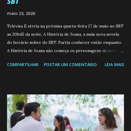
SBT
maio 23, 2026
Televisa E streia na próxima quarta-feira 27 de maio no SBT
as 20h45 da noite, A História de Joana, a mais nova novela
do horário nobre do SBT. Partiu conhecer então enquanto
A História de Joana não começa os personagens da novela?
Confira: Leia também... Veja a Programação Semanal do SBT
COMPARTILHAR
POSTAR UM COMENTÁRIO
LEIA MAIS
de 25/05/26 a 31/05/26 JOANA GUADALUPE (Camila
Valero) Uma jovem humilde e moderna, filha de mãe
solteira e neta de uma mulher abandonada pelo marido, não
quer que o mesmo lhe aconteça na vida, por isso decidiu
permanecer virgem até encontrar o homem que realmente
ama, o que não é fácil, já que dedica todas as suas energias a
se aprimorar, trabalhando, estudando e se orgulhando de
ser a primeira mulher da família a ingressar na