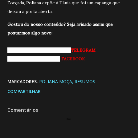
Forçada, Poliana expõe à Tânia que foi um capanga que
deixou a porta aberta.
Gostou do nosso conteúdo? Seja avisado a
ssim que
postarmos algo novo:
Entrando pro nosso grupo do
TELEGRAM
Curtindo nossa página do
FA
CEBOOK
MARCADORES:
POLIANA MOÇA
RESUMOS
COMPARTILHAR
Comentários