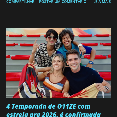
COMPARTILHAR
POSTAR UM COMENTÁRIO
LEIA MAIS
a Programação Semanal do SBT de 08/06/26 a 14/06/26
SEGUNDA-FEIRA 08 DE JUNHO: CAPITULO 9 Salvador
interrompe sua investigação ao conhecer Jenny, mas ela
não demonstra interesse em interagir com ele. Joana
confessa a Gabriel que ele demonstrou ser o tipo de
pessoa que ela tanto desejou durante toda a vida. Camila
entra no quarto de Gabriel e imagina como seria o
encontro deles, quando conseguir seduzi-lo. Manuel avisa a
Paula sobre a suposta infidelidade de Gabriel com Joana.
Rogerio consegue se livrar de todas as suspeitas pelo
desaparecimento de Francisco, apontando que ele poderia
ter sido vítima da fúria de Gabriel. Artur informa a Gabriel
que a clínica inseminou por engano outra paciente, que está
...
4 Temporada de O11ZE com
estreia pra 2026, é confirmada