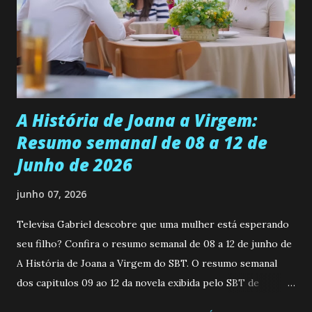
universidade. Ela tem uma personalidade muito alegre, é
muito madura para a idade, determinada, criativa e
empática. Detesta injustiças e é uma ótima amiga. Pode ser
teimosa e muito persistente quando decide fazer algo.
Durante um exame ginecológico, ela é inseminada por eng...
A História de Joana a Virgem:
Resumo semanal de 08 a 12 de
Junho de 2026
junho 07, 2026
Televisa Gabriel descobre que uma mulher está esperando
seu filho? Confira o resumo semanal de 08 a 12 de junho de
A História de Joana a Virgem do SBT. O resumo semanal
dos capitulos 09 ao 12 da novela exibida pelo SBT de
segunda a sexta-feira as 20h45 da noite: Leia também... Veja