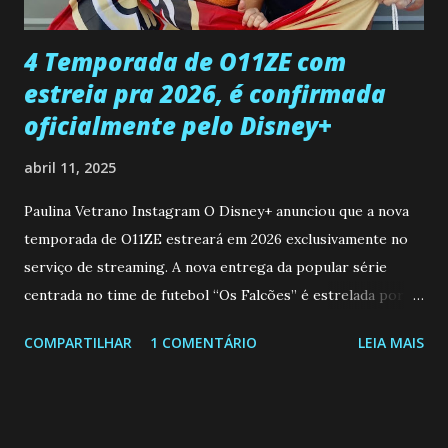
que a clínica inseminou por engano outra paciente, que está
...
4 Temporada de O11ZE com
estreia pra 2026, é confirmada
oficialmente pelo Disney+
abril 11, 2025
Paulina Vetrano Instagram O Disney+ anunciou que a nova
temporada de O11ZE estreará em 2026 exclusivamente no
serviço de streaming. A nova entrega da popular série
centrada no time de futebol “Os Falcões” é estrelada por
Mariano González (Gabo), David Penagos (Ricky) e Luan
COMPARTILHAR
1 COMENTÁRIO
LEIA MAIS
Brum (Dedé), que voltam a interpretar seus personagens
originais, e apresenta um elenco de novos Falcões liderado
pelo ator mexicano Emiliano González (Gael). Os episódios
também contam com a participação especial do renomado