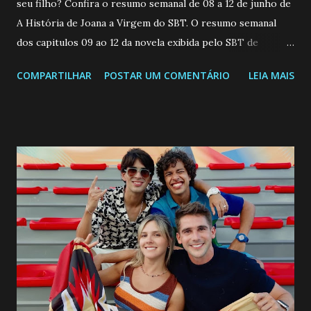
seu filho? Confira o resumo semanal de 08 a 12 de junho de
A História de Joana a Virgem do SBT. O resumo semanal
dos capitulos 09 ao 12 da novela exibida pelo SBT de
segunda a sexta-feira as 20h45 da noite: Leia também... Veja
COMPARTILHAR
POSTAR UM COMENTÁRIO
LEIA MAIS
a Programação Semanal do SBT de 08/06/26 a 14/06/26
SEGUNDA-FEIRA 08 DE JUNHO: CAPITULO 9 Salvador
interrompe sua investigação ao conhecer Jenny, mas ela
não demonstra interesse em interagir com ele. Joana
confessa a Gabriel que ele demonstrou ser o tipo de
pessoa que ela tanto desejou durante toda a vida. Camila
entra no quarto de Gabriel e imagina como seria o
encontro deles, quando conseguir seduzi-lo. Manuel avisa a
Paula sobre a suposta infidelidade de Gabriel com Joana.
Rogerio consegue se livrar de todas as suspeitas pelo
desaparecimento de Francisco, apontando que ele poderia
ter sido vítima da fúria de Gabriel. Artur informa a Gabriel