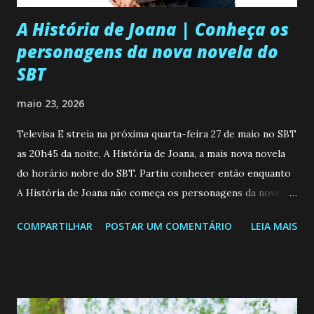
A História de Joana | Conheça os
personagens da nova novela do
SBT
maio 23, 2026
Televisa E streia na próxima quarta-feira 27 de maio no SBT
as 20h45 da noite, A História de Joana, a mais nova novela
do horário nobre do SBT. Partiu conhecer então enquanto
A História de Joana não começa os personagens da novela?
Confira: Leia também... Veja a Programação Semanal do SBT
COMPARTILHAR
POSTAR UM COMENTÁRIO
LEIA MAIS
de 25/05/26 a 31/05/26 JOANA GUADALUPE (Camila
Valero) Uma jovem humilde e moderna, filha de mãe
solteira e neta de uma mulher abandonada pelo marido, não
quer que o mesmo lhe aconteça na vida, por isso decidiu
permanecer virgem até encontrar o homem que realmente