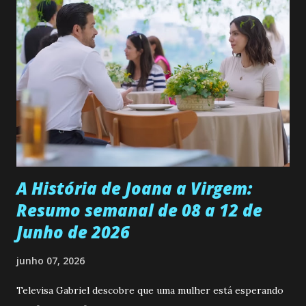
ama, o que não é fácil, já que dedica todas as suas energias a
se aprimorar, trabalhando, estudando e se orgulhando de
ser a primeira mulher da família a ingressar na
universidade. Ela tem uma personalidade muito alegre, é
muito madura para a idade, determinada, criativa e
empática. Detesta injustiças e é uma ótima amiga. Pode ser
teimosa e muito persistente quando decide fazer algo.
Durante um exame ginecológico, ela é inseminada por eng...
A História de Joana a Virgem:
Resumo semanal de 08 a 12 de
Junho de 2026
junho 07, 2026
Televisa Gabriel descobre que uma mulher está esperando