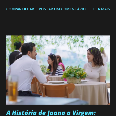
Confira: Leia também... Veja a Programação Semanal do SBT
COMPARTILHAR
POSTAR UM COMENTÁRIO
LEIA MAIS
de 25/05/26 a 31/05/26 JOANA GUADALUPE (Camila
Valero) Uma jovem humilde e moderna, filha de mãe
solteira e neta de uma mulher abandonada pelo marido, não
quer que o mesmo lhe aconteça na vida, por isso decidiu
permanecer virgem até encontrar o homem que realmente
ama, o que não é fácil, já que dedica todas as suas energias a
se aprimorar, trabalhando, estudando e se orgulhando de
ser a primeira mulher da família a ingressar na
universidade. Ela tem uma personalidade muito alegre, é
muito madura para a idade, determinada, criativa e
empática. Detesta injustiças e é uma ótima amiga. Pode ser
teimosa e muito persistente quando decide fazer algo.
Durante um exame ginecológico, ela é inseminada por eng...
A História de Joana a Virgem: