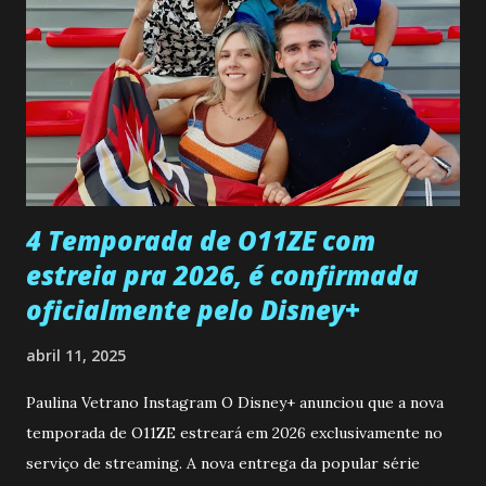
encontro deles, quando conseguir seduzi-lo. Manuel avisa a
Paula sobre a suposta infidelidade de Gabriel com Joana.
Rogerio consegue se livrar de todas as suspeitas pelo
desaparecimento de Francisco, apontando que ele poderia
ter sido vítima da fúria de Gabriel. Artur informa a Gabriel
que a clínica inseminou por engano outra paciente, que está
...
4 Temporada de O11ZE com
estreia pra 2026, é confirmada
oficialmente pelo Disney+
abril 11, 2025
Paulina Vetrano Instagram O Disney+ anunciou que a nova
temporada de O11ZE estreará em 2026 exclusivamente no
serviço de streaming. A nova entrega da popular série