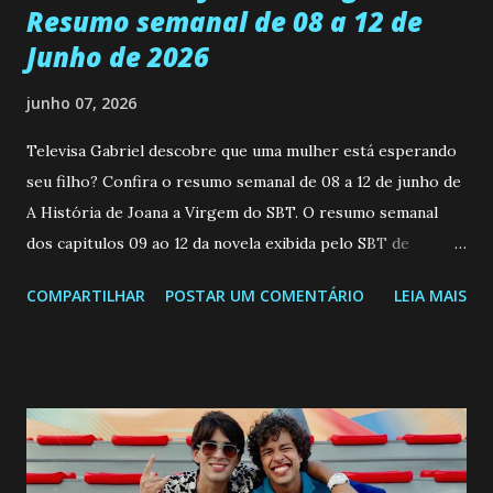
Resumo semanal de 08 a 12 de
Junho de 2026
junho 07, 2026
Televisa Gabriel descobre que uma mulher está esperando
seu filho? Confira o resumo semanal de 08 a 12 de junho de
A História de Joana a Virgem do SBT. O resumo semanal
dos capitulos 09 ao 12 da novela exibida pelo SBT de
segunda a sexta-feira as 20h45 da noite: Leia também... Veja
COMPARTILHAR
POSTAR UM COMENTÁRIO
LEIA MAIS
a Programação Semanal do SBT de 08/06/26 a 14/06/26
SEGUNDA-FEIRA 08 DE JUNHO: CAPITULO 9 Salvador
interrompe sua investigação ao conhecer Jenny, mas ela
não demonstra interesse em interagir com ele. Joana
confessa a Gabriel que ele demonstrou ser o tipo de
pessoa que ela tanto desejou durante toda a vida. Camila
entra no quarto de Gabriel e imagina como seria o