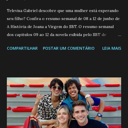
Televisa Gabriel descobre que uma mulher está esperando
seu filho? Confira o resumo semanal de 08 a 12 de junho de
A História de Joana a Virgem do SBT. O resumo semanal
dos capitulos 09 ao 12 da novela exibida pelo SBT de
segunda a sexta-feira as 20h45 da noite: Leia também... Veja
COMPARTILHAR
POSTAR UM COMENTÁRIO
LEIA MAIS
a Programação Semanal do SBT de 08/06/26 a 14/06/26
SEGUNDA-FEIRA 08 DE JUNHO: CAPITULO 9 Salvador
interrompe sua investigação ao conhecer Jenny, mas ela
não demonstra interesse em interagir com ele. Joana
confessa a Gabriel que ele demonstrou ser o tipo de
pessoa que ela tanto desejou durante toda a vida. Camila
entra no quarto de Gabriel e imagina como seria o
encontro deles, quando conseguir seduzi-lo. Manuel avisa a
Paula sobre a suposta infidelidade de Gabriel com Joana.
Rogerio consegue se livrar de todas as suspeitas pelo