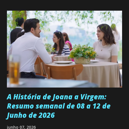
quer que o mesmo lhe aconteça na vida, por isso decidiu
permanecer virgem até encontrar o homem que realmente
ama, o que não é fácil, já que dedica todas as suas energias a
se aprimorar, trabalhando, estudando e se orgulhando de
ser a primeira mulher da família a ingressar na
universidade. Ela tem uma personalidade muito alegre, é
muito madura para a idade, determinada, criativa e
empática. Detesta injustiças e é uma ótima amiga. Pode ser
teimosa e muito persistente quando decide fazer algo.
Durante um exame ginecológico, ela é inseminada por eng...
A História de Joana a Virgem:
Resumo semanal de 08 a 12 de
Junho de 2026
junho 07, 2026