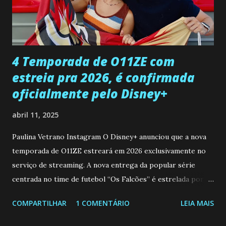
desaparecimento de Francisco, apontando que ele poderia
ter sido vítima da fúria de Gabriel. Artur informa a Gabriel
que a clínica inseminou por engano outra paciente, que está
...
4 Temporada de O11ZE com
estreia pra 2026, é confirmada
oficialmente pelo Disney+
abril 11, 2025
Paulina Vetrano Instagram O Disney+ anunciou que a nova
temporada de O11ZE estreará em 2026 exclusivamente no
serviço de streaming. A nova entrega da popular série
centrada no time de futebol “Os Falcões” é estrelada por
Mariano González (Gabo), David Penagos (Ricky) e Luan
COMPARTILHAR
1 COMENTÁRIO
LEIA MAIS
Brum (Dedé), que voltam a interpretar seus personagens
originais, e apresenta um elenco de novos Falcões liderado