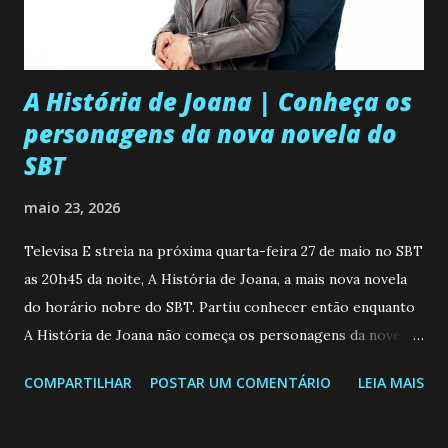
A História de Joana | Conheça os
personagens da nova novela do
SBT
maio 23, 2026
Televisa E streia na próxima quarta-feira 27 de maio no SBT
as 20h45 da noite, A História de Joana, a mais nova novela
do horário nobre do SBT. Partiu conhecer então enquanto
A História de Joana não começa os personagens da novela?
Confira: Leia também... Veja a Programação Semanal do SBT
COMPARTILHAR
POSTAR UM COMENTÁRIO
LEIA MAIS
de 25/05/26 a 31/05/26 JOANA GUADALUPE (Camila
Valero) Uma jovem humilde e moderna, filha de mãe
solteira e neta de uma mulher abandonada pelo marido, não