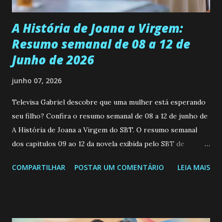
Durante um exame ginecológico, ela é inseminada por eng...
A História de Joana a Virgem:
Resumo semanal de 08 a 12 de
Junho de 2026
junho 07, 2026
Televisa Gabriel descobre que uma mulher está esperando
seu filho? Confira o resumo semanal de 08 a 12 de junho de
A História de Joana a Virgem do SBT. O resumo semanal
dos capitulos 09 ao 12 da novela exibida pelo SBT de
segunda a sexta-feira as 20h45 da noite: Leia também... Veja
COMPARTILHAR
POSTAR UM COMENTÁRIO
LEIA MAIS
a Programação Semanal do SBT de 08/06/26 a 14/06/26
SEGUNDA-FEIRA 08 DE JUNHO: CAPITULO 9 Salvador
interrompe sua investigação ao conhecer Jenny, mas ela
não demonstra interesse em interagir com ele. Joana