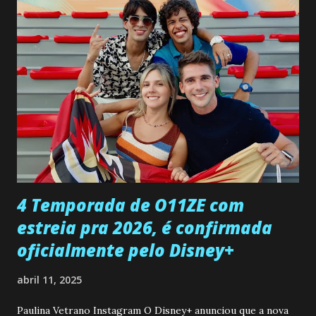
confessa a Gabriel que ele demonstrou ser o tipo de
pessoa que ela tanto desejou durante toda a vida. Camila
entra no quarto de Gabriel e imagina como seria o
encontro deles, quando conseguir seduzi-lo. Manuel avisa a
Paula sobre a suposta infidelidade de Gabriel com Joana.
Rogerio consegue se livrar de todas as suspeitas pelo
desaparecimento de Francisco, apontando que ele poderia
ter sido vítima da fúria de Gabriel. Artur informa a Gabriel
que a clínica inseminou por engano outra paciente, que está
...
4 Temporada de O11ZE com
estreia pra 2026, é confirmada
oficialmente pelo Disney+
abril 11, 2025
Paulina Vetrano Instagram O Disney+ anunciou que a nova