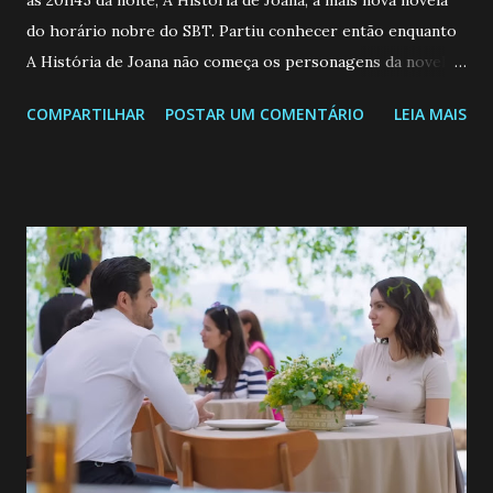
as 20h45 da noite, A História de Joana, a mais nova novela
do horário nobre do SBT. Partiu conhecer então enquanto
A História de Joana não começa os personagens da novela?
Confira: Leia também... Veja a Programação Semanal do SBT
COMPARTILHAR
POSTAR UM COMENTÁRIO
LEIA MAIS
de 25/05/26 a 31/05/26 JOANA GUADALUPE (Camila
Valero) Uma jovem humilde e moderna, filha de mãe
solteira e neta de uma mulher abandonada pelo marido, não
quer que o mesmo lhe aconteça na vida, por isso decidiu
permanecer virgem até encontrar o homem que realmente
ama, o que não é fácil, já que dedica todas as suas energias a
se aprimorar, trabalhando, estudando e se orgulhando de
ser a primeira mulher da família a ingressar na
universidade. Ela tem uma personalidade muito alegre, é
muito madura para a idade, determinada, criativa e
empática. Detesta injustiças e é uma ótima amiga. Pode ser
teimosa e muito persistente quando decide fazer algo.