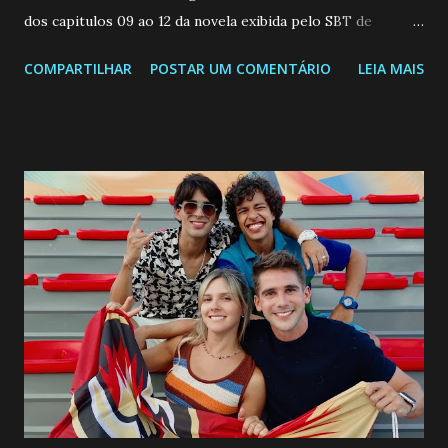
dos capitulos 09 ao 12 da novela exibida pelo SBT de
segunda a sexta-feira as 20h45 da noite: Leia também... Veja
COMPARTILHAR
POSTAR UM COMENTÁRIO
LEIA MAIS
a Programação Semanal do SBT de 08/06/26 a 14/06/26
SEGUNDA-FEIRA 08 DE JUNHO: CAPITULO 9 Salvador
interrompe sua investigação ao conhecer Jenny, mas ela
não demonstra interesse em interagir com ele. Joana
confessa a Gabriel que ele demonstrou ser o tipo de
pessoa que ela tanto desejou durante toda a vida. Camila
entra no quarto de Gabriel e imagina como seria o
encontro deles, quando conseguir seduzi-lo. Manuel avisa a
Paula sobre a suposta infidelidade de Gabriel com Joana.
Rogerio consegue se livrar de todas as suspeitas pelo
desaparecimento de Francisco, apontando que ele poderia
ter sido vítima da fúria de Gabriel. Artur informa a Gabriel
que a clínica inseminou por engano outra paciente, que está
...