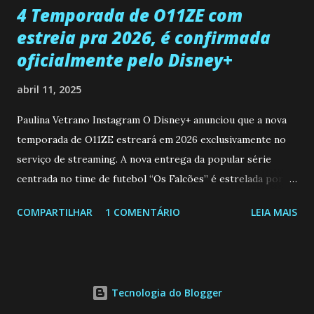
4 Temporada de O11ZE com
estreia pra 2026, é confirmada
oficialmente pelo Disney+
abril 11, 2025
Paulina Vetrano Instagram O Disney+ anunciou que a nova
temporada de O11ZE estreará em 2026 exclusivamente no
serviço de streaming. A nova entrega da popular série
centrada no time de futebol “Os Falcões” é estrelada por
Mariano González (Gabo), David Penagos (Ricky) e Luan
COMPARTILHAR
1 COMENTÁRIO
LEIA MAIS
Brum (Dedé), que voltam a interpretar seus personagens
originais, e apresenta um elenco de novos Falcões liderado
pelo ator mexicano Emiliano González (Gael). Os episódios
também contam com a participação especial do renomado
Tecnologia do Blogger
atleta Sergio “Kun” Agüero, além de outras figuras de