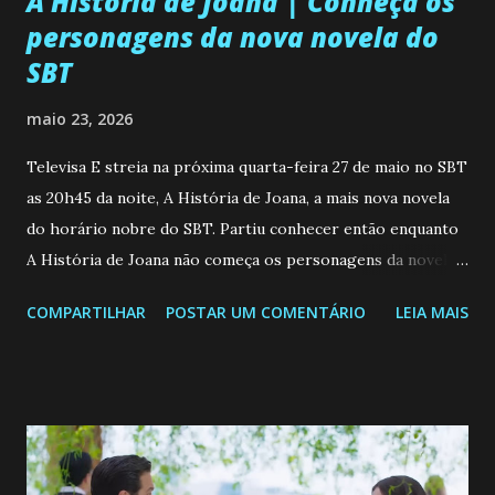
A História de Joana | Conheça os
personagens da nova novela do
SBT
maio 23, 2026
Televisa E streia na próxima quarta-feira 27 de maio no SBT
as 20h45 da noite, A História de Joana, a mais nova novela
do horário nobre do SBT. Partiu conhecer então enquanto
A História de Joana não começa os personagens da novela?
Confira: Leia também... Veja a Programação Semanal do SBT
COMPARTILHAR
POSTAR UM COMENTÁRIO
LEIA MAIS
de 25/05/26 a 31/05/26 JOANA GUADALUPE (Camila
Valero) Uma jovem humilde e moderna, filha de mãe
solteira e neta de uma mulher abandonada pelo marido, não
quer que o mesmo lhe aconteça na vida, por isso decidiu
permanecer virgem até encontrar o homem que realmente
ama, o que não é fácil, já que dedica todas as suas energias a