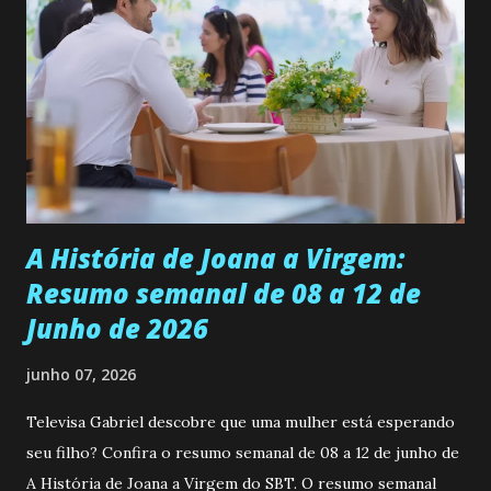
se aprimorar, trabalhando, estudando e se orgulhando de
ser a primeira mulher da família a ingressar na
universidade. Ela tem uma personalidade muito alegre, é
muito madura para a idade, determinada, criativa e
empática. Detesta injustiças e é uma ótima amiga. Pode ser
teimosa e muito persistente quando decide fazer algo.
Durante um exame ginecológico, ela é inseminada por eng...
A História de Joana a Virgem:
Resumo semanal de 08 a 12 de
Junho de 2026
junho 07, 2026
Televisa Gabriel descobre que uma mulher está esperando
seu filho? Confira o resumo semanal de 08 a 12 de junho de
A História de Joana a Virgem do SBT. O resumo semanal