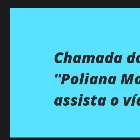
Chamada do
''Poliana M
assista o ví