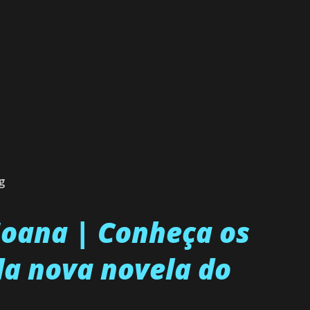
g
 Joana | Conheça os
a nova novela do