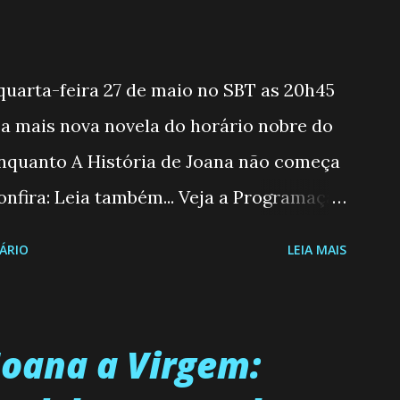
 quarta-feira 27 de maio no SBT as 20h45
, a mais nova novela do horário nobre do
enquanto A História de Joana não começa
nfira: Leia também... Veja a Programação
6 a 31/05/26 JOANA GUADALUPE (Camila
ÁRIO
LEIA MAIS
moderna, filha de mãe solteira e neta de
 marido, não quer que o mesmo lhe
ecidiu permanecer virgem até encontrar o
Joana a Virgem:
ue não é fácil, já que dedica todas as