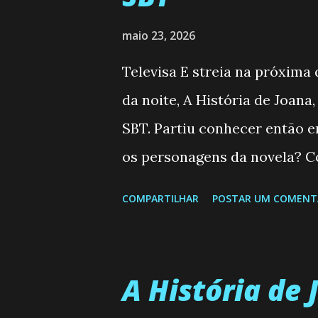
maio 23, 2026
Televisa E streia na próxima
da noite, A História de Joana
SBT. Partiu conhecer então 
os personagens da novela? Co
Semanal do SBT de 25/05/2
COMPARTILHAR
POSTAR UM COMENT
Valero) Uma jovem humilde e 
uma mulher abandonada pelo
aconteça na vida, por isso d
A História de 
homem que realmente ama, o q