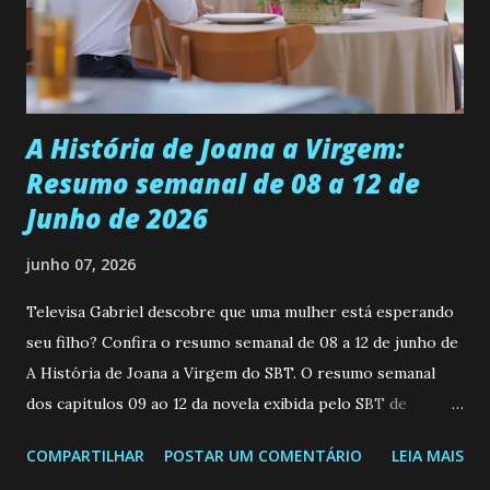
empática. Detesta injustiças e é uma ótima amiga. Pode ser
teimosa e muito persistente quando decide fazer algo.
Durante um exame ginecológico, ela é inseminada por eng...
A História de Joana a Virgem:
Resumo semanal de 08 a 12 de
Junho de 2026
junho 07, 2026
Televisa Gabriel descobre que uma mulher está esperando
seu filho? Confira o resumo semanal de 08 a 12 de junho de
A História de Joana a Virgem do SBT. O resumo semanal
dos capitulos 09 ao 12 da novela exibida pelo SBT de
segunda a sexta-feira as 20h45 da noite: Leia também... Veja
COMPARTILHAR
POSTAR UM COMENTÁRIO
LEIA MAIS
a Programação Semanal do SBT de 08/06/26 a 14/06/26