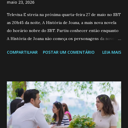
maio 23, 2026
Televisa E streia na próxima quarta-feira 27 de maio no SBT
as 20h45 da noite, A História de Joana, a mais nova novela
do horário nobre do SBT. Partiu conhecer então enquanto
A História de Joana não começa os personagens da novela?
Confira: Leia também... Veja a Programação Semanal do SBT
COMPARTILHAR
POSTAR UM COMENTÁRIO
LEIA MAIS
de 25/05/26 a 31/05/26 JOANA GUADALUPE (Camila
Valero) Uma jovem humilde e moderna, filha de mãe
solteira e neta de uma mulher abandonada pelo marido, não
quer que o mesmo lhe aconteça na vida, por isso decidiu
permanecer virgem até encontrar o homem que realmente
ama, o que não é fácil, já que dedica todas as suas energias a
se aprimorar, trabalhando, estudando e se orgulhando de
ser a primeira mulher da família a ingressar na
universidade. Ela tem uma personalidade muito alegre, é
muito madura para a idade, determinada, criativa e