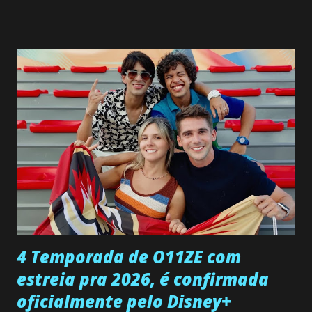
SEGUNDA-FEIRA 08 DE JUNHO: CAPITULO 9 Salvador
interrompe sua investigação ao conhecer Jenny, mas ela
não demonstra interesse em interagir com ele. Joana
confessa a Gabriel que ele demonstrou ser o tipo de
pessoa que ela tanto desejou durante toda a vida. Camila
entra no quarto de Gabriel e imagina como seria o
encontro deles, quando conseguir seduzi-lo. Manuel avisa a
Paula sobre a suposta infidelidade de Gabriel com Joana.
Rogerio consegue se livrar de todas as suspeitas pelo
desaparecimento de Francisco, apontando que ele poderia
ter sido vítima da fúria de Gabriel. Artur informa a Gabriel
que a clínica inseminou por engano outra paciente, que está
...
4 Temporada de O11ZE com
estreia pra 2026, é confirmada
oficialmente pelo Disney+