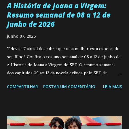
A História de Joana a Virgem:
Resumo semanal de 08 a 12 de
Junho de 2026
junho 07, 2026
Televisa Gabriel descobre que uma mulher está esperando
seu filho? Confira o resumo semanal de 08 a 12 de junho de
A História de Joana a Virgem do SBT. O resumo semanal
dos capitulos 09 ao 12 da novela exibida pelo SBT de
segunda a sexta-feira as 20h45 da noite: Leia também... Veja
COMPARTILHAR
POSTAR UM COMENTÁRIO
LEIA MAIS
a Programação Semanal do SBT de 08/06/26 a 14/06/26
SEGUNDA-FEIRA 08 DE JUNHO: CAPITULO 9 Salvador
interrompe sua investigação ao conhecer Jenny, mas ela
não demonstra interesse em interagir com ele. Joana
confessa a Gabriel que ele demonstrou ser o tipo de