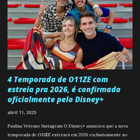
pessoa que ela tanto desejou durante toda a vida. Camila
entra no quarto de Gabriel e imagina como seria o
encontro deles, quando conseguir seduzi-lo. Manuel avisa a
Paula sobre a suposta infidelidade de Gabriel com Joana.
Rogerio consegue se livrar de todas as suspeitas pelo
desaparecimento de Francisco, apontando que ele poderia
ter sido vítima da fúria de Gabriel. Artur informa a Gabriel
que a clínica inseminou por engano outra paciente, que está
...
4 Temporada de O11ZE com
estreia pra 2026, é confirmada
oficialmente pelo Disney+
abril 11, 2025
Paulina Vetrano Instagram O Disney+ anunciou que a nova
temporada de O11ZE estreará em 2026 exclusivamente no