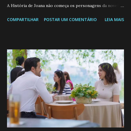
A História de Joana não começa os personagens da novela?
Confira: Leia também... Veja a Programação Semanal do SBT
COMPARTILHAR
POSTAR UM COMENTÁRIO
LEIA MAIS
de 25/05/26 a 31/05/26 JOANA GUADALUPE (Camila
Valero) Uma jovem humilde e moderna, filha de mãe
solteira e neta de uma mulher abandonada pelo marido, não
quer que o mesmo lhe aconteça na vida, por isso decidiu
permanecer virgem até encontrar o homem que realmente
ama, o que não é fácil, já que dedica todas as suas energias a
se aprimorar, trabalhando, estudando e se orgulhando de
ser a primeira mulher da família a ingressar na
universidade. Ela tem uma personalidade muito alegre, é
muito madura para a idade, determinada, criativa e
empática. Detesta injustiças e é uma ótima amiga. Pode ser
teimosa e muito persistente quando decide fazer algo.
Durante um exame ginecológico, ela é inseminada por eng...