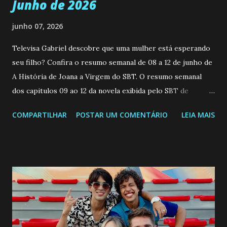
Junho de 2026
junho 07, 2026
Televisa Gabriel descobre que uma mulher está esperando
seu filho? Confira o resumo semanal de 08 a 12 de junho de
A História de Joana a Virgem do SBT. O resumo semanal
dos capitulos 09 ao 12 da novela exibida pelo SBT de
segunda a sexta-feira as 20h45 da noite: Leia também... Veja
COMPARTILHAR
POSTAR UM COMENTÁRIO
LEIA MAIS
a Programação Semanal do SBT de 08/06/26 a 14/06/26
SEGUNDA-FEIRA 08 DE JUNHO: CAPITULO 9 Salvador
interrompe sua investigação ao conhecer Jenny, mas ela
não demonstra interesse em interagir com ele. Joana
confessa a Gabriel que ele demonstrou ser o tipo de
pessoa que ela tanto desejou durante toda a vida. Camila
entra no quarto de Gabriel e imagina como seria o
encontro deles, quando conseguir seduzi-lo. Manuel avisa a