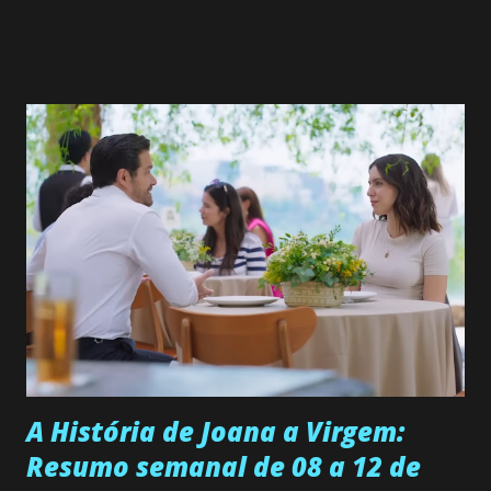
de 25/05/26 a 31/05/26 JOANA GUADALUPE (Camila
Valero) Uma jovem humilde e moderna, filha de mãe
solteira e neta de uma mulher abandonada pelo marido, não
quer que o mesmo lhe aconteça na vida, por isso decidiu
permanecer virgem até encontrar o homem que realmente
ama, o que não é fácil, já que dedica todas as suas energias a
se aprimorar, trabalhando, estudando e se orgulhando de
ser a primeira mulher da família a ingressar na
universidade. Ela tem uma personalidade muito alegre, é
muito madura para a idade, determinada, criativa e
empática. Detesta injustiças e é uma ótima amiga. Pode ser
teimosa e muito persistente quando decide fazer algo.
Durante um exame ginecológico, ela é inseminada por eng...
A História de Joana a Virgem:
Resumo semanal de 08 a 12 de