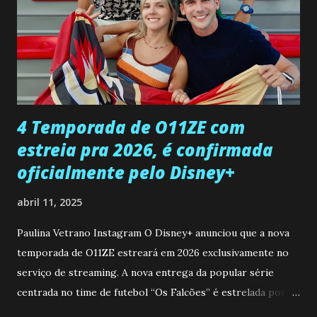
Paula sobre a suposta infidelidade de Gabriel com Joana.
Rogerio consegue se livrar de todas as suspeitas pelo
desaparecimento de Francisco, apontando que ele poderia
ter sido vítima da fúria de Gabriel. Artur informa a Gabriel
que a clínica inseminou por engano outra paciente, que está
...
4 Temporada de O11ZE com
estreia pra 2026, é confirmada
oficialmente pelo Disney+
abril 11, 2025
Paulina Vetrano Instagram O Disney+ anunciou que a nova
temporada de O11ZE estreará em 2026 exclusivamente no
serviço de streaming. A nova entrega da popular série
centrada no time de futebol “Os Falcões” é estrelada por
Mariano González (Gabo), David Penagos (Ricky) e Luan