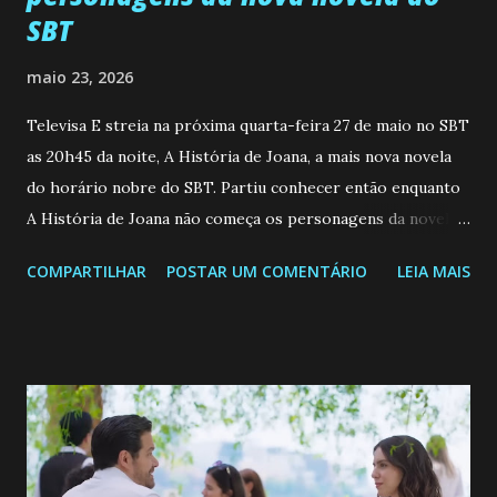
SBT
maio 23, 2026
Televisa E streia na próxima quarta-feira 27 de maio no SBT
as 20h45 da noite, A História de Joana, a mais nova novela
do horário nobre do SBT. Partiu conhecer então enquanto
A História de Joana não começa os personagens da novela?
Confira: Leia também... Veja a Programação Semanal do SBT
COMPARTILHAR
POSTAR UM COMENTÁRIO
LEIA MAIS
de 25/05/26 a 31/05/26 JOANA GUADALUPE (Camila
Valero) Uma jovem humilde e moderna, filha de mãe
solteira e neta de uma mulher abandonada pelo marido, não
quer que o mesmo lhe aconteça na vida, por isso decidiu
permanecer virgem até encontrar o homem que realmente
ama, o que não é fácil, já que dedica todas as suas energias a
se aprimorar, trabalhando, estudando e se orgulhando de