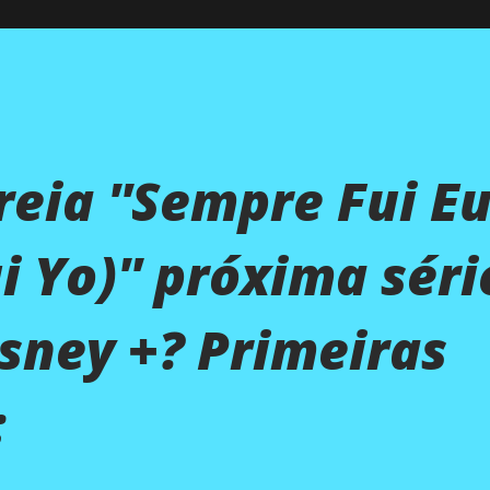
eia ''Sempre Fui E
i Yo)'' próxima séri
isney +? Primeiras
: