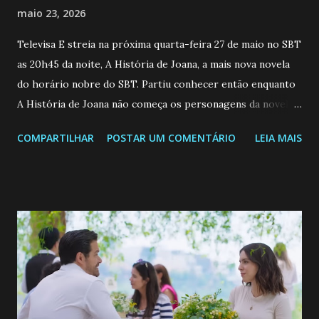
maio 23, 2026
Televisa E streia na próxima quarta-feira 27 de maio no SBT
as 20h45 da noite, A História de Joana, a mais nova novela
do horário nobre do SBT. Partiu conhecer então enquanto
A História de Joana não começa os personagens da novela?
Confira: Leia também... Veja a Programação Semanal do SBT
COMPARTILHAR
POSTAR UM COMENTÁRIO
LEIA MAIS
de 25/05/26 a 31/05/26 JOANA GUADALUPE (Camila
Valero) Uma jovem humilde e moderna, filha de mãe
solteira e neta de uma mulher abandonada pelo marido, não
quer que o mesmo lhe aconteça na vida, por isso decidiu
permanecer virgem até encontrar o homem que realmente
ama, o que não é fácil, já que dedica todas as suas energias a
se aprimorar, trabalhando, estudando e se orgulhando de
ser a primeira mulher da família a ingressar na
universidade. Ela tem uma personalidade muito alegre, é