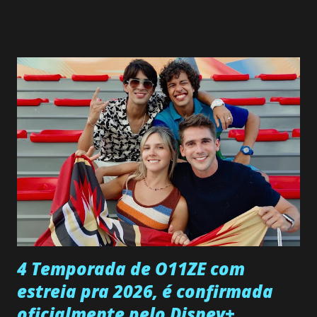
SEGUNDA-FEIRA 08 DE JUNHO: CAPITULO 9 Salvador
interrompe sua investigação ao conhecer Jenny, mas ela
não demonstra interesse em interagir com ele. Joana
confessa a Gabriel que ele demonstrou ser o tipo de
pessoa que ela tanto desejou durante toda a vida. Camila
entra no quarto de Gabriel e imagina como seria o
encontro deles, quando conseguir seduzi-lo. Manuel avisa a
Paula sobre a suposta infidelidade de Gabriel com Joana.
Rogerio consegue se livrar de todas as suspeitas pelo
desaparecimento de Francisco, apontando que ele poderia
ter sido vítima da fúria de Gabriel. Artur informa a Gabriel
que a clínica inseminou por engano outra paciente, que está
...
4 Temporada de O11ZE com
estreia pra 2026, é confirmada
oficialmente pelo Disney+