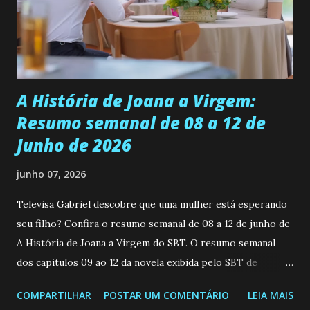
muito madura para a idade, determinada, criativa e
empática. Detesta injustiças e é uma ótima amiga. Pode ser
teimosa e muito persistente quando decide fazer algo.
Durante um exame ginecológico, ela é inseminada por eng...
A História de Joana a Virgem:
Resumo semanal de 08 a 12 de
Junho de 2026
junho 07, 2026
Televisa Gabriel descobre que uma mulher está esperando
seu filho? Confira o resumo semanal de 08 a 12 de junho de
A História de Joana a Virgem do SBT. O resumo semanal
dos capitulos 09 ao 12 da novela exibida pelo SBT de
segunda a sexta-feira as 20h45 da noite: Leia também... Veja
COMPARTILHAR
POSTAR UM COMENTÁRIO
LEIA MAIS
a Programação Semanal do SBT de 08/06/26 a 14/06/26