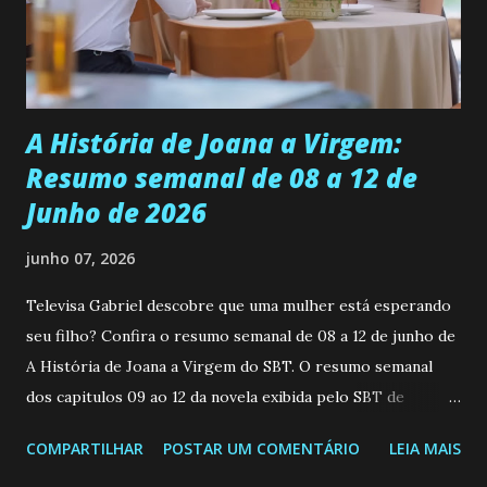
empática. Detesta injustiças e é uma ótima amiga. Pode ser
teimosa e muito persistente quando decide fazer algo.
Durante um exame ginecológico, ela é inseminada por eng...
A História de Joana a Virgem:
Resumo semanal de 08 a 12 de
Junho de 2026
junho 07, 2026
Televisa Gabriel descobre que uma mulher está esperando
seu filho? Confira o resumo semanal de 08 a 12 de junho de
A História de Joana a Virgem do SBT. O resumo semanal
dos capitulos 09 ao 12 da novela exibida pelo SBT de
segunda a sexta-feira as 20h45 da noite: Leia também... Veja
COMPARTILHAR
POSTAR UM COMENTÁRIO
LEIA MAIS
a Programação Semanal do SBT de 08/06/26 a 14/06/26