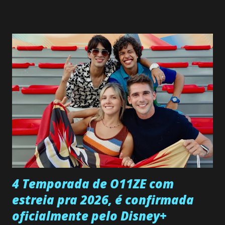
SEGUNDA-FEIRA 08 DE JUNHO: CAPITULO 9 Salvador
interrompe sua investigação ao conhecer Jenny, mas ela
não demonstra interesse em interagir com ele. Joana
confessa a Gabriel que ele demonstrou ser o tipo de
pessoa que ela tanto desejou durante toda a vida. Camila
entra no quarto de Gabriel e imagina como seria o
encontro deles, quando conseguir seduzi-lo. Manuel avisa a
Paula sobre a suposta infidelidade de Gabriel com Joana.
Rogerio consegue se livrar de todas as suspeitas pelo
desaparecimento de Francisco, apontando que ele poderia
ter sido vítima da fúria de Gabriel. Artur informa a Gabriel
que a clínica inseminou por engano outra paciente, que está
...
4 Temporada de O11ZE com
estreia pra 2026, é confirmada
oficialmente pelo Disney+