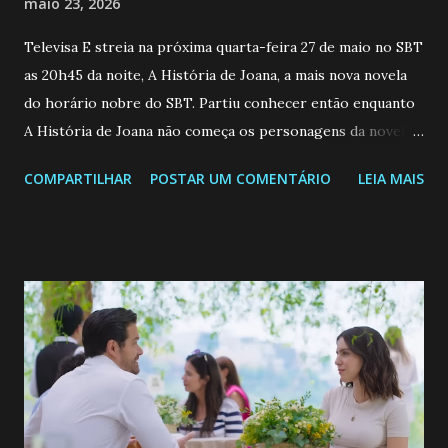
maio 23, 2026
Televisa E streia na próxima quarta-feira 27 de maio no SBT
as 20h45 da noite, A História de Joana, a mais nova novela
do horário nobre do SBT. Partiu conhecer então enquanto
A História de Joana não começa os personagens da novela?
Confira: Leia também... Veja a Programação Semanal do SBT
COMPARTILHAR
POSTAR UM COMENTÁRIO
LEIA MAIS
de 25/05/26 a 31/05/26 JOANA GUADALUPE (Camila
Valero) Uma jovem humilde e moderna, filha de mãe
solteira e neta de uma mulher abandonada pelo marido, não
quer que o mesmo lhe aconteça na vida, por isso decidiu
permanecer virgem até encontrar o homem que realmente
ama, o que não é fácil, já que dedica todas as suas energias a
se aprimorar, trabalhando, estudando e se orgulhando de
ser a primeira mulher da família a ingressar na
universidade. Ela tem uma personalidade muito alegre, é
muito madura para a idade, determinada, criativa e