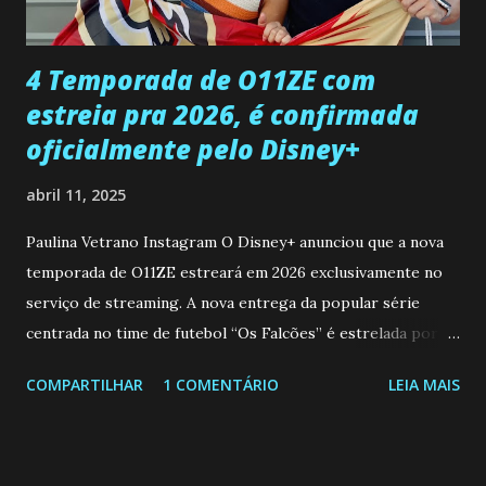
que a clínica inseminou por engano outra paciente, que está
...
4 Temporada de O11ZE com
estreia pra 2026, é confirmada
oficialmente pelo Disney+
abril 11, 2025
Paulina Vetrano Instagram O Disney+ anunciou que a nova
temporada de O11ZE estreará em 2026 exclusivamente no
serviço de streaming. A nova entrega da popular série
centrada no time de futebol “Os Falcões” é estrelada por
Mariano González (Gabo), David Penagos (Ricky) e Luan
COMPARTILHAR
1 COMENTÁRIO
LEIA MAIS
Brum (Dedé), que voltam a interpretar seus personagens
originais, e apresenta um elenco de novos Falcões liderado
pelo ator mexicano Emiliano González (Gael). Os episódios
também contam com a participação especial do renomado