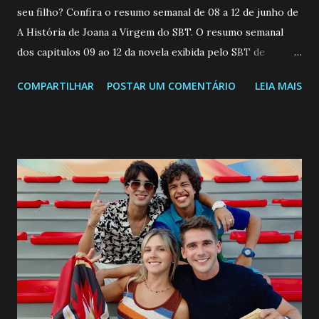
seu filho? Confira o resumo semanal de 08 a 12 de junho de
A História de Joana a Virgem do SBT. O resumo semanal
dos capitulos 09 ao 12 da novela exibida pelo SBT de
segunda a sexta-feira as 20h45 da noite: Leia também... Veja
COMPARTILHAR
POSTAR UM COMENTÁRIO
LEIA MAIS
a Programação Semanal do SBT de 08/06/26 a 14/06/26
SEGUNDA-FEIRA 08 DE JUNHO: CAPITULO 9 Salvador
interrompe sua investigação ao conhecer Jenny, mas ela
não demonstra interesse em interagir com ele. Joana
confessa a Gabriel que ele demonstrou ser o tipo de
pessoa que ela tanto desejou durante toda a vida. Camila
entra no quarto de Gabriel e imagina como seria o
encontro deles, quando conseguir seduzi-lo. Manuel avisa a
Paula sobre a suposta infidelidade de Gabriel com Joana.
Rogerio consegue se livrar de todas as suspeitas pelo
desaparecimento de Francisco, apontando que ele poderia
ter sido vítima da fúria de Gabriel. Artur informa a Gabriel