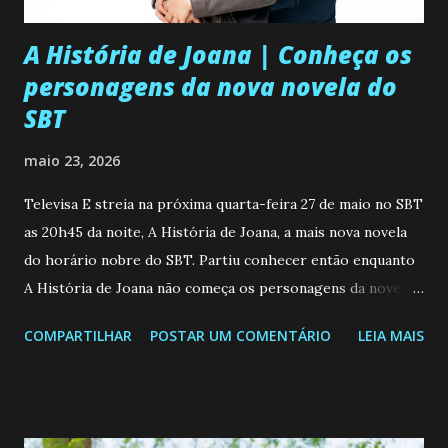
A História de Joana | Conheça os
personagens da nova novela do
SBT
maio 23, 2026
Televisa E streia na próxima quarta-feira 27 de maio no SBT
as 20h45 da noite, A História de Joana, a mais nova novela
do horário nobre do SBT. Partiu conhecer então enquanto
A História de Joana não começa os personagens da novela?
Confira: Leia também... Veja a Programação Semanal do SBT
COMPARTILHAR
POSTAR UM COMENTÁRIO
LEIA MAIS
de 25/05/26 a 31/05/26 JOANA GUADALUPE (Camila
Valero) Uma jovem humilde e moderna, filha de mãe
solteira e neta de uma mulher abandonada pelo marido, não
quer que o mesmo lhe aconteça na vida, por isso decidiu