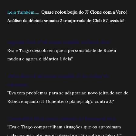
Leia Também.....
Quase rolou beijo do JJ Clone com a Vero!
Análise da décima semana 2 temporada de Club 57; assista!
Segunda-feira 07 de Março: Episódio 51 Ruben-ífico
Eva e Tiago descobrem que a personalidade de Rubén
mudou e agora é idêntica à dela”
Terça-feira 08 de Março: Episódio 52 La Central De
Amazonas
"Eva tem problemas para se adaptar ao novo jeito de ser de
Rubén enquanto JJ Ochentero planeja algo contra JJ"
Quarta-feira 09 de Março: Episódio 53 Marangoni Beta
“Eva e Tiago compartilham situações que os aproximam
cada vez mais até que ela descubra algo sobre o falso JJ”