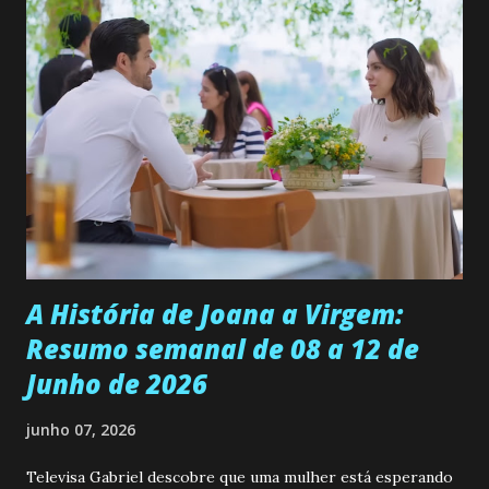
permanecer virgem até encontrar o homem que realmente
ama, o que não é fácil, já que dedica todas as suas energias a
se aprimorar, trabalhando, estudando e se orgulhando de
ser a primeira mulher da família a ingressar na
universidade. Ela tem uma personalidade muito alegre, é
muito madura para a idade, determinada, criativa e
empática. Detesta injustiças e é uma ótima amiga. Pode ser
teimosa e muito persistente quando decide fazer algo.
Durante um exame ginecológico, ela é inseminada por eng...
A História de Joana a Virgem:
Resumo semanal de 08 a 12 de
Junho de 2026
junho 07, 2026
Televisa Gabriel descobre que uma mulher está esperando