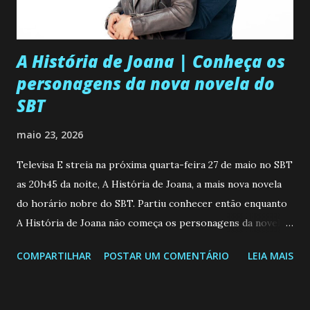
A História de Joana | Conheça os
personagens da nova novela do
SBT
maio 23, 2026
Televisa E streia na próxima quarta-feira 27 de maio no SBT
as 20h45 da noite, A História de Joana, a mais nova novela
do horário nobre do SBT. Partiu conhecer então enquanto
A História de Joana não começa os personagens da novela?
Confira: Leia também... Veja a Programação Semanal do SBT
COMPARTILHAR
POSTAR UM COMENTÁRIO
LEIA MAIS
de 25/05/26 a 31/05/26 JOANA GUADALUPE (Camila
Valero) Uma jovem humilde e moderna, filha de mãe
solteira e neta de uma mulher abandonada pelo marido, não