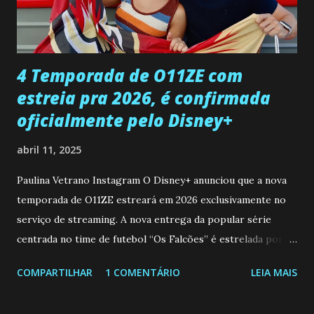
ter sido vítima da fúria de Gabriel. Artur informa a Gabriel
que a clínica inseminou por engano outra paciente, que está
...
4 Temporada de O11ZE com
estreia pra 2026, é confirmada
oficialmente pelo Disney+
abril 11, 2025
Paulina Vetrano Instagram O Disney+ anunciou que a nova
temporada de O11ZE estreará em 2026 exclusivamente no
serviço de streaming. A nova entrega da popular série
centrada no time de futebol “Os Falcões” é estrelada por
Mariano González (Gabo), David Penagos (Ricky) e Luan
COMPARTILHAR
1 COMENTÁRIO
LEIA MAIS
Brum (Dedé), que voltam a interpretar seus personagens
originais, e apresenta um elenco de novos Falcões liderado