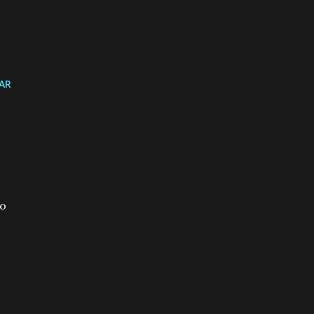
AR
ão