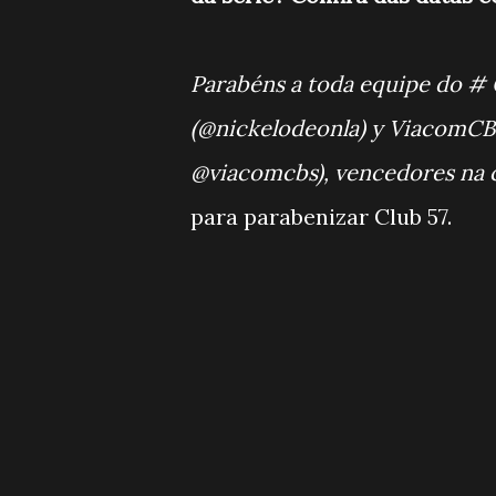
Parabéns a toda equipe do # 
(@nickelodeonla) y ViacomCBS
@viacomcbs), vencedores na c
para parabenizar Club 57.