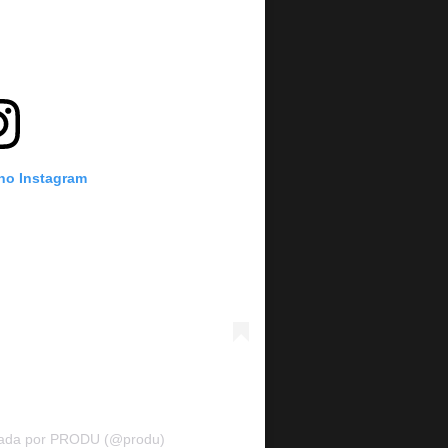
 no Instagram
hada por PRODU (@produ)