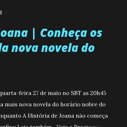
g
 Joana | Conheça os
a nova novela do
 quarta-feira 27 de maio no SBT as 20h45
, a mais nova novela do horário nobre do
enquanto A História de Joana não começa
nfira: Leia também... Veja a Programação