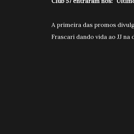
Club 57 entraram nos: ''Último
A primeira das promos divul
Frascari dando vida ao JJ na 