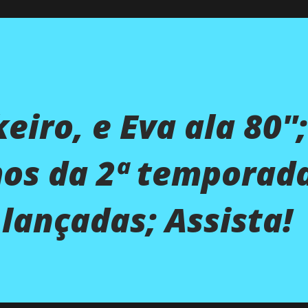
keiro, e Eva ala 80'';
os da 2ª temporad
 lançadas; Assista!