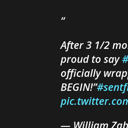
After 3 1/2 mo
proud to say
#
officially wra
BEGIN!”
#sent
pic.twitter.c
— William Za