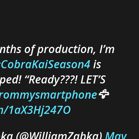
nths of production, I’m
CobraKaiSeason4
is
pped! “Ready???! LET’S
frommysmartphone
🦅
om/1aX3Hj247O
bka (@WilliamZabka)
May