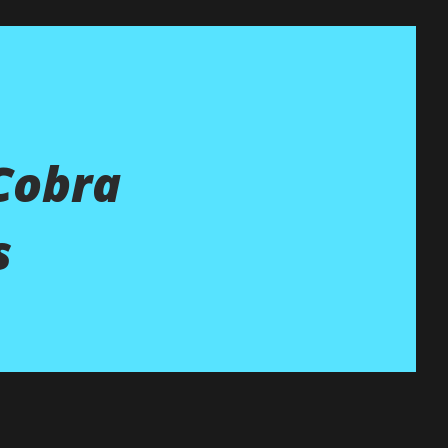
Cobra
s