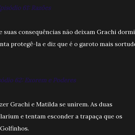
pisódio 61: Razões
 e suas consequências não deixam Grachi dormi
nta protegê-la e diz que é o garoto mais sortud
isódio 62: Exorem e Poderes
zer Grachi e Matilda se unirem. As duas
olarium e tentam esconder a trapaça que os
Golfinhos.