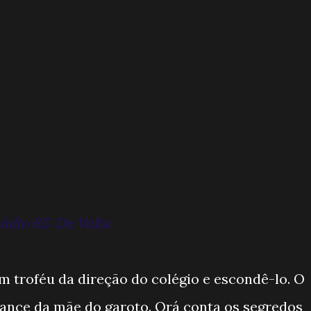
sódio 65: De Volta
um troféu da direção do colégio e escondê-lo. O
lcance da mãe do garoto. Orá conta os segredos