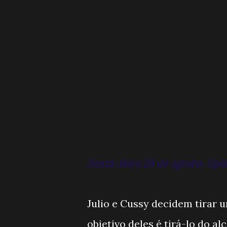
Sexta-feira 28 de agosto. Epi
Julio e Cussy decidem tirar 
objetivo deles é tirá-lo do a