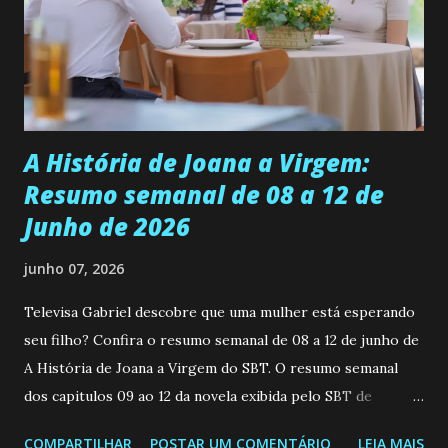
muito madura para a idade, determinada, criativa e
empática. Detesta injustiças e é uma ótima amiga. Pode ser
teimosa e muito persistente quando decide fazer algo.
Durante um exame ginecológico, ela é inseminada por eng...
A História de Joana a Virgem:
Resumo semanal de 08 a 12 de
Junho de 2026
junho 07, 2026
Televisa Gabriel descobre que uma mulher está esperando
seu filho? Confira o resumo semanal de 08 a 12 de junho de
A História de Joana a Virgem do SBT. O resumo semanal
dos capitulos 09 ao 12 da novela exibida pelo SBT de
segunda a sexta-feira as 20h45 da noite: Leia também... Veja
COMPARTILHAR
POSTAR UM COMENTÁRIO
LEIA MAIS