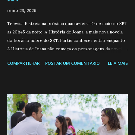
maio 23, 2026
Televisa E streia na próxima quarta-feira 27 de maio no SBT
as 20h45 da noite, A História de Joana, a mais nova novela
do horário nobre do SBT. Partiu conhecer então enquanto
A História de Joana não começa os personagens da novela?
Confira: Leia também... Veja a Programação Semanal do SBT
COMPARTILHAR
POSTAR UM COMENTÁRIO
LEIA MAIS
de 25/05/26 a 31/05/26 JOANA GUADALUPE (Camila
Valero) Uma jovem humilde e moderna, filha de mãe
solteira e neta de uma mulher abandonada pelo marido, não
quer que o mesmo lhe aconteça na vida, por isso decidiu
permanecer virgem até encontrar o homem que realmente
ama, o que não é fácil, já que dedica todas as suas energias a
se aprimorar, trabalhando, estudando e se orgulhando de
ser a primeira mulher da família a ingressar na
universidade. Ela tem uma personalidade muito alegre, é