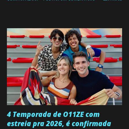
a Programação Semanal do SBT de 08/06/26 a 14/06/26
SEGUNDA-FEIRA 08 DE JUNHO: CAPITULO 9 Salvador
interrompe sua investigação ao conhecer Jenny, mas ela
não demonstra interesse em interagir com ele. Joana
confessa a Gabriel que ele demonstrou ser o tipo de
pessoa que ela tanto desejou durante toda a vida. Camila
entra no quarto de Gabriel e imagina como seria o
encontro deles, quando conseguir seduzi-lo. Manuel avisa a
Paula sobre a suposta infidelidade de Gabriel com Joana.
Rogerio consegue se livrar de todas as suspeitas pelo
desaparecimento de Francisco, apontando que ele poderia
ter sido vítima da fúria de Gabriel. Artur informa a Gabriel
que a clínica inseminou por engano outra paciente, que está
...
4 Temporada de O11ZE com
estreia pra 2026, é confirmada