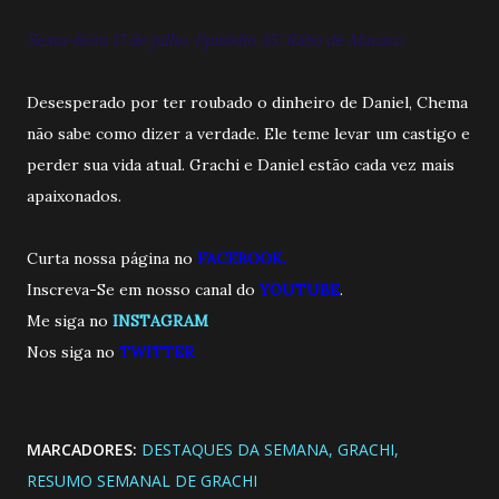
Sexta-feira 17 de julho. Episódio 35: Rabo de Macaco
Desesperado por ter roubado o dinheiro de Daniel, Chema
não sabe como dizer a verdade. Ele teme levar um castigo e
perder sua vida atual. Grachi e Daniel estão cada vez mais
apaixonados.
Curta nossa página no
FACEBOOK.
Inscreva-Se em nosso canal do
YOUTUBE
.
Me siga no
INSTAGRAM
Nos siga no
TWITTE
R
MARCADORES:
DESTAQUES DA SEMANA
GRACHI
RESUMO SEMANAL DE GRACHI