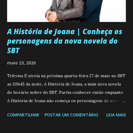
A História de Joana | Conheça os
personagens da nova novela do
SBT
maio 23, 2026
Televisa E streia na próxima quarta-feira 27 de maio no SBT
as 20h45 da noite, A História de Joana, a mais nova novela
do horário nobre do SBT. Partiu conhecer então enquanto
A História de Joana não começa os personagens da novela?
Confira: Leia também... Veja a Programação Semanal do SBT
COMPARTILHAR
POSTAR UM COMENTÁRIO
LEIA MAIS
de 25/05/26 a 31/05/26 JOANA GUADALUPE (Camila
Valero) Uma jovem humilde e moderna, filha de mãe