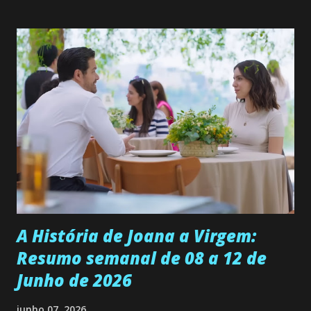
solteira e neta de uma mulher abandonada pelo marido, não
quer que o mesmo lhe aconteça na vida, por isso decidiu
permanecer virgem até encontrar o homem que realmente
ama, o que não é fácil, já que dedica todas as suas energias a
se aprimorar, trabalhando, estudando e se orgulhando de
ser a primeira mulher da família a ingressar na
universidade. Ela tem uma personalidade muito alegre, é
muito madura para a idade, determinada, criativa e
empática. Detesta injustiças e é uma ótima amiga. Pode ser
teimosa e muito persistente quando decide fazer algo.
Durante um exame ginecológico, ela é inseminada por eng...
A História de Joana a Virgem:
Resumo semanal de 08 a 12 de
Junho de 2026
junho 07, 2026