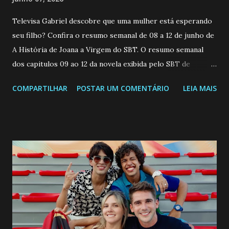
Televisa Gabriel descobre que uma mulher está esperando
seu filho? Confira o resumo semanal de 08 a 12 de junho de
A História de Joana a Virgem do SBT. O resumo semanal
dos capitulos 09 ao 12 da novela exibida pelo SBT de
segunda a sexta-feira as 20h45 da noite: Leia também... Veja
COMPARTILHAR
POSTAR UM COMENTÁRIO
LEIA MAIS
a Programação Semanal do SBT de 08/06/26 a 14/06/26
SEGUNDA-FEIRA 08 DE JUNHO: CAPITULO 9 Salvador
interrompe sua investigação ao conhecer Jenny, mas ela
não demonstra interesse em interagir com ele. Joana
confessa a Gabriel que ele demonstrou ser o tipo de
pessoa que ela tanto desejou durante toda a vida. Camila
entra no quarto de Gabriel e imagina como seria o
encontro deles, quando conseguir seduzi-lo. Manuel avisa a
Paula sobre a suposta infidelidade de Gabriel com Joana.
Rogerio consegue se livrar de todas as suspeitas pelo