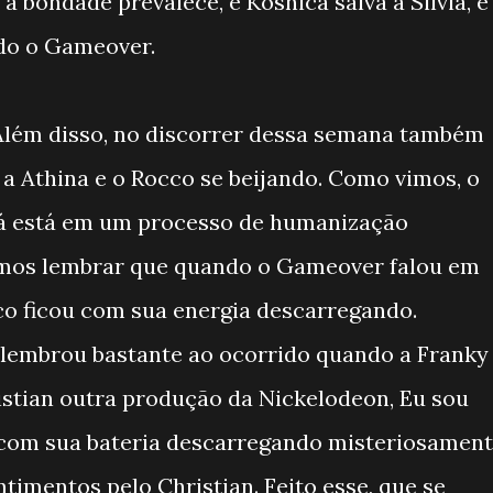
 bondade prevalece, e Kósnica salva a Silvia, e
do o Gameover.
lém disso, no discorrer dessa semana também
a Athina e o Rocco se beijando. Como vimos, o
já está em um processo de humanização
mos lembrar que quando o Gameover falou em
cco ficou com sua energia descarregando.
lembrou bastante ao ocorrido quando a Franky
istian outra produção da Nickelodeon, Eu sou
com sua bateria descarregando misteriosament
ntimentos pelo Christian. Feito esse, que se