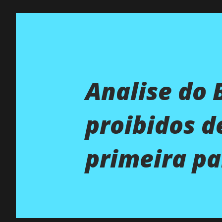
Analise do B
proibidos d
primeira p