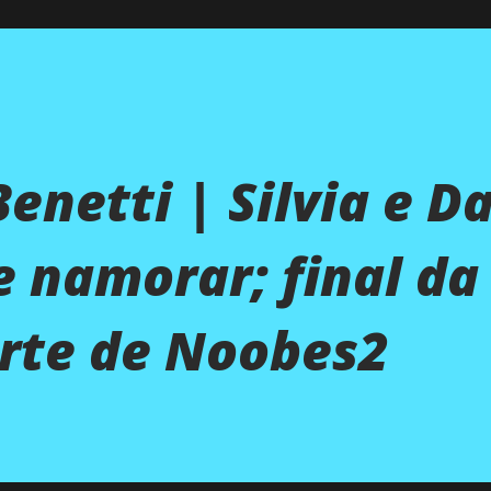
enetti | Silvia e D
e namorar; final da
arte de Noobes2