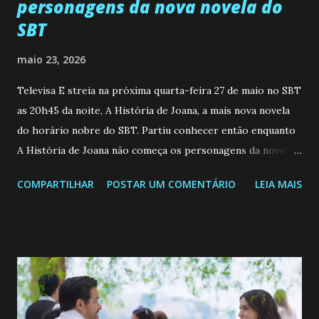
personagens da nova novela do
SBT
maio 23, 2026
Televisa E streia na próxima quarta-feira 27 de maio no SBT
as 20h45 da noite, A História de Joana, a mais nova novela
do horário nobre do SBT. Partiu conhecer então enquanto
A História de Joana não começa os personagens da novela?
Confira: Leia também... Veja a Programação Semanal do SBT
COMPARTILHAR
POSTAR UM COMENTÁRIO
LEIA MAIS
de 25/05/26 a 31/05/26 JOANA GUADALUPE (Camila
Valero) Uma jovem humilde e moderna, filha de mãe
solteira e neta de uma mulher abandonada pelo marido, não
quer que o mesmo lhe aconteça na vida, por isso decidiu
permanecer virgem até encontrar o homem que realmente
ama, o que não é fácil, já que dedica todas as suas energias a
se aprimorar, trabalhando, estudando e se orgulhando de