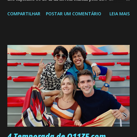
segunda a sexta-feira as 20h45 da noite: Leia também... Veja
COMPARTILHAR
POSTAR UM COMENTÁRIO
LEIA MAIS
a Programação Semanal do SBT de 08/06/26 a 14/06/26
SEGUNDA-FEIRA 08 DE JUNHO: CAPITULO 9 Salvador
interrompe sua investigação ao conhecer Jenny, mas ela
não demonstra interesse em interagir com ele. Joana
confessa a Gabriel que ele demonstrou ser o tipo de
pessoa que ela tanto desejou durante toda a vida. Camila
entra no quarto de Gabriel e imagina como seria o
encontro deles, quando conseguir seduzi-lo. Manuel avisa a
Paula sobre a suposta infidelidade de Gabriel com Joana.
Rogerio consegue se livrar de todas as suspeitas pelo
desaparecimento de Francisco, apontando que ele poderia
ter sido vítima da fúria de Gabriel. Artur informa a Gabriel
que a clínica inseminou por engano outra paciente, que está
...
4 Temporada de O11ZE com