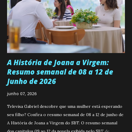
ser a primeira mulher da família a ingressar na
universidade. Ela tem uma personalidade muito alegre, é
muito madura para a idade, determinada, criativa e
empática. Detesta injustiças e é uma ótima amiga. Pode ser
teimosa e muito persistente quando decide fazer algo.
Durante um exame ginecológico, ela é inseminada por eng...
A História de Joana a Virgem:
Resumo semanal de 08 a 12 de
Junho de 2026
junho 07, 2026
Televisa Gabriel descobre que uma mulher está esperando
seu filho? Confira o resumo semanal de 08 a 12 de junho de
A História de Joana a Virgem do SBT. O resumo semanal
dos capitulos 09 ao 12 da novela exibida pelo SBT de