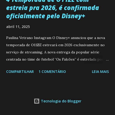
estreia pra 2026, é confirmada
oficialmente pelo Disney+
abril 11, 2025
Paulina Vetrano Instagram O Disney+ anunciou que a nova
temporada de O11ZE estreará em 2026 exclusivamente no
serviço de streaming. A nova entrega da popular série
centrada no time de futebol “Os Falcões” é estrelada por
Mariano González (Gabo), David Penagos (Ricky) e Luan
COMPARTILHAR
1 COMENTÁRIO
LEIA MAIS
Brum (Dedé), que voltam a interpretar seus personagens
originais, e apresenta um elenco de novos Falcões liderado
pelo ator mexicano Emiliano González (Gael). Os episódios
também contam com a participação especial do renomado
Tecnologia do Blogger
atleta Sergio “Kun” Agüero, além de outras figuras de
destaque do futebol e do jornalismo esportivo. Leia