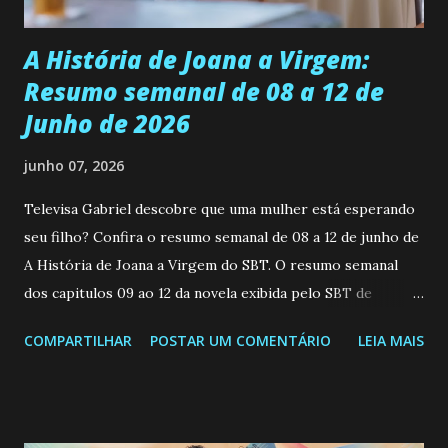
Durante um exame ginecológico, ela é inseminada por eng...
A História de Joana a Virgem:
Resumo semanal de 08 a 12 de
Junho de 2026
junho 07, 2026
Televisa Gabriel descobre que uma mulher está esperando
seu filho? Confira o resumo semanal de 08 a 12 de junho de
A História de Joana a Virgem do SBT. O resumo semanal
dos capitulos 09 ao 12 da novela exibida pelo SBT de
segunda a sexta-feira as 20h45 da noite: Leia também... Veja
COMPARTILHAR
POSTAR UM COMENTÁRIO
LEIA MAIS
a Programação Semanal do SBT de 08/06/26 a 14/06/26
SEGUNDA-FEIRA 08 DE JUNHO: CAPITULO 9 Salvador
interrompe sua investigação ao conhecer Jenny, mas ela
não demonstra interesse em interagir com ele. Joana