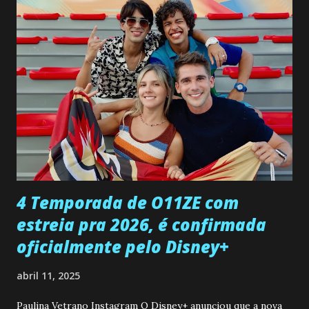
confessa a Gabriel que ele demonstrou ser o tipo de
pessoa que ela tanto desejou durante toda a vida. Camila
entra no quarto de Gabriel e imagina como seria o
encontro deles, quando conseguir seduzi-lo. Manuel avisa a
Paula sobre a suposta infidelidade de Gabriel com Joana.
Rogerio consegue se livrar de todas as suspeitas pelo
desaparecimento de Francisco, apontando que ele poderia
ter sido vítima da fúria de Gabriel. Artur informa a Gabriel
que a clínica inseminou por engano outra paciente, que está
...
4 Temporada de O11ZE com
estreia pra 2026, é confirmada
oficialmente pelo Disney+
abril 11, 2025
Paulina Vetrano Instagram O Disney+ anunciou que a nova