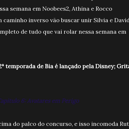
 essa semana em Noobees2, Athina e Rocco
m caminho inverso vão buscar unir Silvia e Davi
mpleto de tudo que vai rolar nessa semana em
2ª temporada de Bia é lançado pela Disney; Grit
apitulo 6: Avatares em Perigo
cima do palco do concurso, e isso incomoda Rut