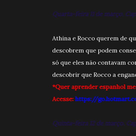
Quarta-feira 11 de março. Capi
Athina e Rocco querem de qua
descobrem que podem consegu
só que eles não contavam com
descobrir que Rocco a engan
*Quer aprender espanhol me
Acesse:
https://go.hotmart
Quinta-feira 12 de março. Capi