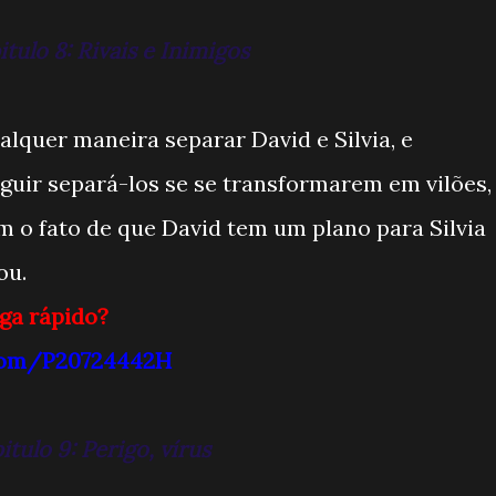
tulo 8: Rivais e Inimigos
lquer maneira separar David e Silvia, e
ir separá-los se se transformarem em vilões,
 o fato de que David tem um plano para Silvia
ou.
ga rápido?
.com/P20724442H
tulo 9: Perigo, vírus