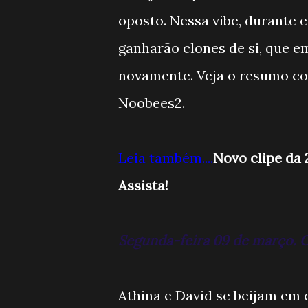
oposto. Nessa vibe, durante
ganharão clones de si, que e
novamente. Veja o resumo co
Noobees2.
Leia também....
Novo clipe da 
Assista!
Segunda-feira 09 de março. C
Athina e David se beijam em 