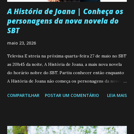
o
A História de Joana | Conheça os
personagens da nova novela do
SBT
maio 23, 2026
Televisa E streia na próxima quarta-feira 27 de maio no SBT
as 20h45 da noite, A História de Joana, a mais nova novela
do horário nobre do SBT. Partiu conhecer então enquanto
A História de Joana não começa os personagens da novela?
Confira: Leia também... Veja a Programação Semanal do SBT
COMPARTILHAR
POSTAR UM COMENTÁRIO
LEIA MAIS
de 25/05/26 a 31/05/26 JOANA GUADALUPE (Camila
Valero) Uma jovem humilde e moderna, filha de mãe
solteira e neta de uma mulher abandonada pelo marido, não
quer que o mesmo lhe aconteça na vida, por isso decidiu
permanecer virgem até encontrar o homem que realmente