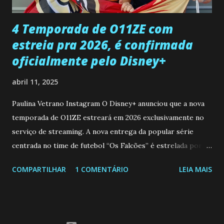
que a clínica inseminou por engano outra paciente, que está
...
4 Temporada de O11ZE com
estreia pra 2026, é confirmada
oficialmente pelo Disney+
abril 11, 2025
Paulina Vetrano Instagram O Disney+ anunciou que a nova
temporada de O11ZE estreará em 2026 exclusivamente no
serviço de streaming. A nova entrega da popular série
centrada no time de futebol “Os Falcões” é estrelada por
Mariano González (Gabo), David Penagos (Ricky) e Luan
COMPARTILHAR
1 COMENTÁRIO
LEIA MAIS
Brum (Dedé), que voltam a interpretar seus personagens
originais, e apresenta um elenco de novos Falcões liderado
pelo ator mexicano Emiliano González (Gael). Os episódios
também contam com a participação especial do renomado