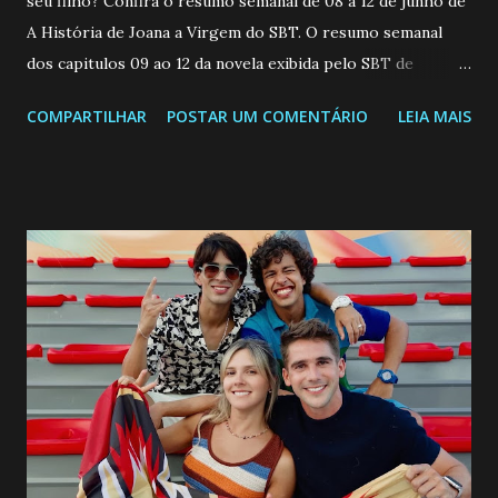
seu filho? Confira o resumo semanal de 08 a 12 de junho de
A História de Joana a Virgem do SBT. O resumo semanal
dos capitulos 09 ao 12 da novela exibida pelo SBT de
segunda a sexta-feira as 20h45 da noite: Leia também... Veja
COMPARTILHAR
POSTAR UM COMENTÁRIO
LEIA MAIS
a Programação Semanal do SBT de 08/06/26 a 14/06/26
SEGUNDA-FEIRA 08 DE JUNHO: CAPITULO 9 Salvador
interrompe sua investigação ao conhecer Jenny, mas ela
não demonstra interesse em interagir com ele. Joana
confessa a Gabriel que ele demonstrou ser o tipo de
pessoa que ela tanto desejou durante toda a vida. Camila
entra no quarto de Gabriel e imagina como seria o
encontro deles, quando conseguir seduzi-lo. Manuel avisa a
Paula sobre a suposta infidelidade de Gabriel com Joana.
Rogerio consegue se livrar de todas as suspeitas pelo
desaparecimento de Francisco, apontando que ele poderia
ter sido vítima da fúria de Gabriel. Artur informa a Gabriel