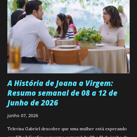
ama, o que não é fácil, já que dedica todas as suas energias a
se aprimorar, trabalhando, estudando e se orgulhando de
ser a primeira mulher da família a ingressar na
universidade. Ela tem uma personalidade muito alegre, é
muito madura para a idade, determinada, criativa e
empática. Detesta injustiças e é uma ótima amiga. Pode ser
teimosa e muito persistente quando decide fazer algo.
Durante um exame ginecológico, ela é inseminada por eng...
A História de Joana a Virgem:
Resumo semanal de 08 a 12 de
Junho de 2026
junho 07, 2026
Televisa Gabriel descobre que uma mulher está esperando