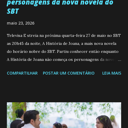
personagens da nova novela do
SBT
maio 23, 2026
Televisa E streia na próxima quarta-feira 27 de maio no SBT
as 20h45 da noite, A História de Joana, a mais nova novela
do horário nobre do SBT. Partiu conhecer então enquanto
A História de Joana não começa os personagens da novela?
Confira: Leia também... Veja a Programação Semanal do SBT
COMPARTILHAR
POSTAR UM COMENTÁRIO
LEIA MAIS
de 25/05/26 a 31/05/26 JOANA GUADALUPE (Camila
Valero) Uma jovem humilde e moderna, filha de mãe
solteira e neta de uma mulher abandonada pelo marido, não
quer que o mesmo lhe aconteça na vida, por isso decidiu
permanecer virgem até encontrar o homem que realmente
ama, o que não é fácil, já que dedica todas as suas energias a
se aprimorar, trabalhando, estudando e se orgulhando de