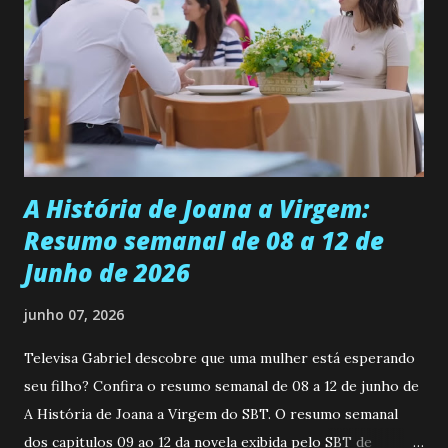
ser a primeira mulher da família a ingressar na
universidade. Ela tem uma personalidade muito alegre, é
muito madura para a idade, determinada, criativa e
empática. Detesta injustiças e é uma ótima amiga. Pode ser
teimosa e muito persistente quando decide fazer algo.
Durante um exame ginecológico, ela é inseminada por eng...
A História de Joana a Virgem:
Resumo semanal de 08 a 12 de
Junho de 2026
junho 07, 2026
Televisa Gabriel descobre que uma mulher está esperando
seu filho? Confira o resumo semanal de 08 a 12 de junho de
A História de Joana a Virgem do SBT. O resumo semanal
dos capitulos 09 ao 12 da novela exibida pelo SBT de