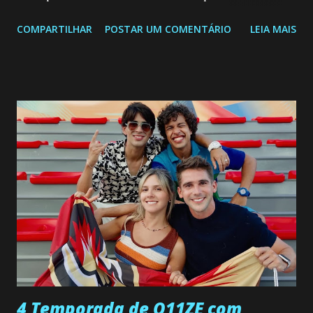
segunda a sexta-feira as 20h45 da noite: Leia também... Veja
COMPARTILHAR
POSTAR UM COMENTÁRIO
LEIA MAIS
a Programação Semanal do SBT de 08/06/26 a 14/06/26
SEGUNDA-FEIRA 08 DE JUNHO: CAPITULO 9 Salvador
interrompe sua investigação ao conhecer Jenny, mas ela
não demonstra interesse em interagir com ele. Joana
confessa a Gabriel que ele demonstrou ser o tipo de
pessoa que ela tanto desejou durante toda a vida. Camila
entra no quarto de Gabriel e imagina como seria o
encontro deles, quando conseguir seduzi-lo. Manuel avisa a
Paula sobre a suposta infidelidade de Gabriel com Joana.
Rogerio consegue se livrar de todas as suspeitas pelo
desaparecimento de Francisco, apontando que ele poderia
ter sido vítima da fúria de Gabriel. Artur informa a Gabriel
que a clínica inseminou por engano outra paciente, que está
...
4 Temporada de O11ZE com