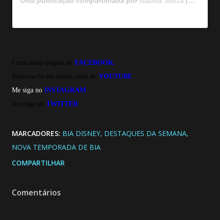
Uma publicação compartilhada por
Isabela Souza
(@isasouza) em
Curta nossa página no
FACEBOOK.
Inscreva-Se em nosso canal do
YOUTUBE
.
Me siga no
INSTAGRAM
Nos siga no
TWITTE
R
MARCADORES:
BIA DISNEY
DESTAQUES DA SEMANA
NOVA TEMPORADA DE BIA
COMPARTILHAR
Comentários