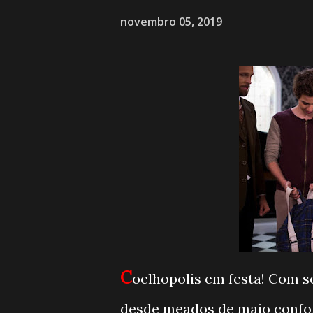
novembro 05, 2019
C
oelhopolis em festa! Com se
desde meados de maio confor