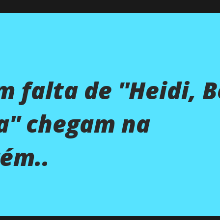
m falta de ''Heidi, 
a'' chegam na
rém..