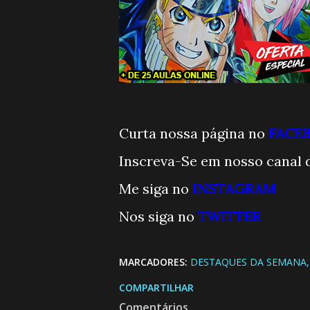
Curta nossa página no
FACE
Inscreva-Se em nosso canal 
Me siga no
INSTAGRAM
Nos siga no
TWITTE
R
MARCADORES:
DESTAQUES DA SEMANA
COMPARTILHAR
Comentários