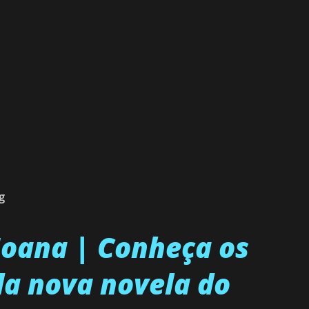
g
 Joana | Conheça os
a nova novela do