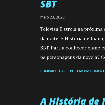
SBT
maio 23, 2026
Televisa E streia na próxima
da noite, A História de Joana
SBT. Partiu conhecer então 
os personagens da novela? Co
Semanal do SBT de 25/05/2
COMPARTILHAR
POSTAR UM COMENT
Valero) Uma jovem humilde e 
uma mulher abandonada pelo
aconteça na vida, por isso d
A História de 
homem que realmente ama, o q