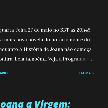
 quarta-feira 27 de maio no SBT as 20h45
, a mais nova novela do horário nobre do
enquanto A História de Joana não começa
nfira: Leia também... Veja a Programação
6 a 31/05/26 JOANA GUADALUPE (Camila
ÁRIO
LEIA MAIS
moderna, filha de mãe solteira e neta de
 marido, não quer que o mesmo lhe
ecidiu permanecer virgem até encontrar o
Joana a Virgem:
ue não é fácil, já que dedica todas as