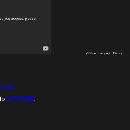
(Vídeo divulgação Disney
BOOK.
do
YOUTUBE
.