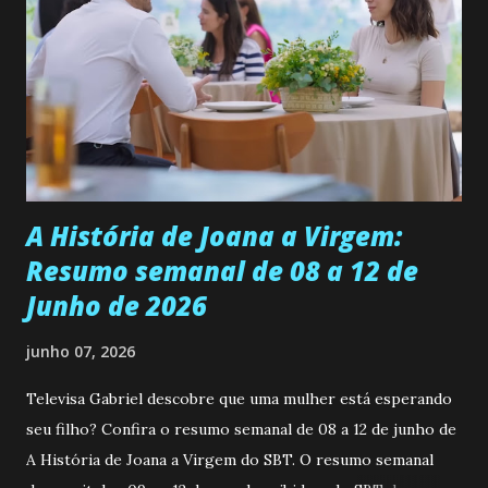
ser a primeira mulher da família a ingressar na
universidade. Ela tem uma personalidade muito alegre, é
muito madura para a idade, determinada, criativa e
empática. Detesta injustiças e é uma ótima amiga. Pode ser
teimosa e muito persistente quando decide fazer algo.
Durante um exame ginecológico, ela é inseminada por eng...
A História de Joana a Virgem:
Resumo semanal de 08 a 12 de
Junho de 2026
junho 07, 2026
Televisa Gabriel descobre que uma mulher está esperando
seu filho? Confira o resumo semanal de 08 a 12 de junho de
A História de Joana a Virgem do SBT. O resumo semanal