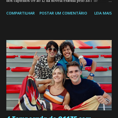
dos capitulos 09 ao 12 da novela exibida pelo SBT de
segunda a sexta-feira as 20h45 da noite: Leia também... Veja
COMPARTILHAR
POSTAR UM COMENTÁRIO
LEIA MAIS
a Programação Semanal do SBT de 08/06/26 a 14/06/26
SEGUNDA-FEIRA 08 DE JUNHO: CAPITULO 9 Salvador
interrompe sua investigação ao conhecer Jenny, mas ela
não demonstra interesse em interagir com ele. Joana
confessa a Gabriel que ele demonstrou ser o tipo de
pessoa que ela tanto desejou durante toda a vida. Camila
entra no quarto de Gabriel e imagina como seria o
encontro deles, quando conseguir seduzi-lo. Manuel avisa a
Paula sobre a suposta infidelidade de Gabriel com Joana.
Rogerio consegue se livrar de todas as suspeitas pelo
desaparecimento de Francisco, apontando que ele poderia
ter sido vítima da fúria de Gabriel. Artur informa a Gabriel
que a clínica inseminou por engano outra paciente, que está
...