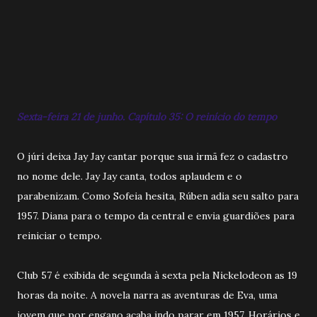
Sexta-feira 21 de junho. Capítulo 35: O reinício do tempo
O júri deixa Jay Jay cantar porque sua irmã fez o cadastro
no nome dele. Jay Jay canta, todos aplaudem e o
parabenizam. Como Sofeia hesita, Rúben adia seu salto para
1957. Diana para o tempo da central e envia guardiões para
reiniciar o tempo.
Club 57 é exibida de segunda à sexta pela Nickelodeon as 19
horas da noite. A novela narra as aventuras de Eva, uma
jovem que por engano acaba indo parar em 1957. Horários e