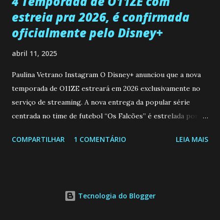
4 Temporada de O11ZE com
estreia pra 2026, é confirmada
oficialmente pelo Disney+
abril 11, 2025
Paulina Vetrano Instagram O Disney+ anunciou que a nova
temporada de O11ZE estreará em 2026 exclusivamente no
serviço de streaming. A nova entrega da popular série
centrada no time de futebol “Os Falcões” é estrelada por
Mariano González (Gabo), David Penagos (Ricky) e Luan
COMPARTILHAR
1 COMENTÁRIO
LEIA MAIS
Brum (Dedé), que voltam a interpretar seus personagens
originais, e apresenta um elenco de novos Falcões liderado
pelo ator mexicano Emiliano González (Gael). Os episódios
também contam com a participação especial do renomado
Tecnologia do Blogger
atleta Sergio “Kun” Agüero, além de outras figuras de
destaque do futebol e do jornalismo esportivo. Leia