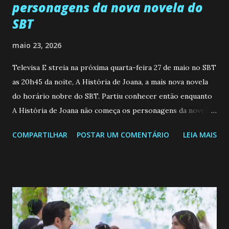
personagens da nova novela do
SBT
maio 23, 2026
Televisa E streia na próxima quarta-feira 27 de maio no SBT
as 20h45 da noite, A História de Joana, a mais nova novela
do horário nobre do SBT. Partiu conhecer então enquanto
A História de Joana não começa os personagens da novela?
Confira: Leia também... Veja a Programação Semanal do SBT
COMPARTILHAR
POSTAR UM COMENTÁRIO
LEIA MAIS
de 25/05/26 a 31/05/26 JOANA GUADALUPE (Camila
Valero) Uma jovem humilde e moderna, filha de mãe
solteira e neta de uma mulher abandonada pelo marido, não
quer que o mesmo lhe aconteça na vida, por isso decidiu
permanecer virgem até encontrar o homem que realmente
ama, o que não é fácil, já que dedica todas as suas energias a
se aprimorar, trabalhando, estudando e se orgulhando de