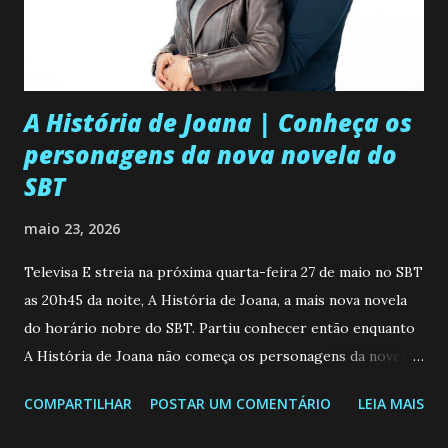
A História de Joana | Conheça os
personagens da nova novela do
SBT
maio 23, 2026
Televisa E streia na próxima quarta-feira 27 de maio no SBT
as 20h45 da noite, A História de Joana, a mais nova novela
do horário nobre do SBT. Partiu conhecer então enquanto
A História de Joana não começa os personagens da novela?
Confira: Leia também... Veja a Programação Semanal do SBT
COMPARTILHAR
POSTAR UM COMENTÁRIO
LEIA MAIS
de 25/05/26 a 31/05/26 JOANA GUADALUPE (Camila
Valero) Uma jovem humilde e moderna, filha de mãe