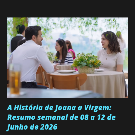
solteira e neta de uma mulher abandonada pelo marido, não
quer que o mesmo lhe aconteça na vida, por isso decidiu
permanecer virgem até encontrar o homem que realmente
ama, o que não é fácil, já que dedica todas as suas energias a
se aprimorar, trabalhando, estudando e se orgulhando de
ser a primeira mulher da família a ingressar na
universidade. Ela tem uma personalidade muito alegre, é
muito madura para a idade, determinada, criativa e
empática. Detesta injustiças e é uma ótima amiga. Pode ser
teimosa e muito persistente quando decide fazer algo.
Durante um exame ginecológico, ela é inseminada por eng...
A História de Joana a Virgem:
Resumo semanal de 08 a 12 de
Junho de 2026