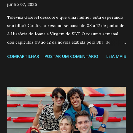
junho 07, 2026
Televisa Gabriel descobre que uma mulher está esperando
seu filho? Confira o resumo semanal de 08 a 12 de junho de
A História de Joana a Virgem do SBT. O resumo semanal
dos capitulos 09 ao 12 da novela exibida pelo SBT de
segunda a sexta-feira as 20h45 da noite: Leia também... Veja
COMPARTILHAR
POSTAR UM COMENTÁRIO
LEIA MAIS
a Programação Semanal do SBT de 08/06/26 a 14/06/26
SEGUNDA-FEIRA 08 DE JUNHO: CAPITULO 9 Salvador
interrompe sua investigação ao conhecer Jenny, mas ela
não demonstra interesse em interagir com ele. Joana
confessa a Gabriel que ele demonstrou ser o tipo de
pessoa que ela tanto desejou durante toda a vida. Camila
entra no quarto de Gabriel e imagina como seria o
encontro deles, quando conseguir seduzi-lo. Manuel avisa a
Paula sobre a suposta infidelidade de Gabriel com Joana.