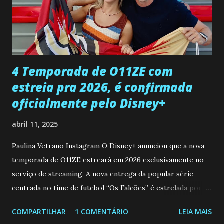
Rogerio consegue se livrar de todas as suspeitas pelo
desaparecimento de Francisco, apontando que ele poderia
ter sido vítima da fúria de Gabriel. Artur informa a Gabriel
que a clínica inseminou por engano outra paciente, que está
...
4 Temporada de O11ZE com
estreia pra 2026, é confirmada
oficialmente pelo Disney+
abril 11, 2025
Paulina Vetrano Instagram O Disney+ anunciou que a nova
temporada de O11ZE estreará em 2026 exclusivamente no
serviço de streaming. A nova entrega da popular série
centrada no time de futebol “Os Falcões” é estrelada por
Mariano González (Gabo), David Penagos (Ricky) e Luan
COMPARTILHAR
1 COMENTÁRIO
LEIA MAIS
Brum (Dedé), que voltam a interpretar seus personagens