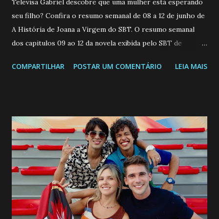
Televisa Gabriel descobre que uma mulher está esperando
seu filho? Confira o resumo semanal de 08 a 12 de junho de
A História de Joana a Virgem do SBT. O resumo semanal
dos capitulos 09 ao 12 da novela exibida pelo SBT de
segunda a sexta-feira as 20h45 da noite: Leia também... Veja
COMPARTILHAR
POSTAR UM COMENTÁRIO
LEIA MAIS
a Programação Semanal do SBT de 08/06/26 a 14/06/26
SEGUNDA-FEIRA 08 DE JUNHO: CAPITULO 9 Salvador
interrompe sua investigação ao conhecer Jenny, mas ela
não demonstra interesse em interagir com ele. Joana
confessa a Gabriel que ele demonstrou ser o tipo de
pessoa que ela tanto desejou durante toda a vida. Camila
entra no quarto de Gabriel e imagina como seria o
encontro deles, quando conseguir seduzi-lo. Manuel avisa a
Paula sobre a suposta infidelidade de Gabriel com Joana.
Rogerio consegue se livrar de todas as suspeitas pelo
desaparecimento de Francisco, apontando que ele poderia