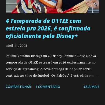
ter sido vítima da fúria de Gabriel. Artur informa a Gabriel
que a clínica inseminou por engano outra paciente, que está
...
4 Temporada de O11ZE com
estreia pra 2026, é confirmada
oficialmente pelo Disney+
abril 11, 2025
Paulina Vetrano Instagram O Disney+ anunciou que a nova
temporada de O11ZE estreará em 2026 exclusivamente no
serviço de streaming. A nova entrega da popular série
centrada no time de futebol “Os Falcões” é estrelada por
Mariano González (Gabo), David Penagos (Ricky) e Luan
COMPARTILHAR
1 COMENTÁRIO
LEIA MAIS
Brum (Dedé), que voltam a interpretar seus personagens
originais, e apresenta um elenco de novos Falcões liderado
pelo ator mexicano Emiliano González (Gael). Os episódios