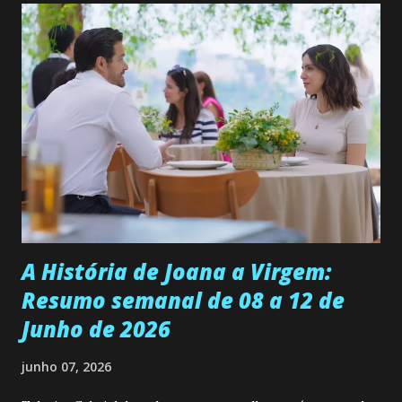
permanecer virgem até encontrar o homem que realmente
ama, o que não é fácil, já que dedica todas as suas energias a
se aprimorar, trabalhando, estudando e se orgulhando de
ser a primeira mulher da família a ingressar na
universidade. Ela tem uma personalidade muito alegre, é
muito madura para a idade, determinada, criativa e
empática. Detesta injustiças e é uma ótima amiga. Pode ser
teimosa e muito persistente quando decide fazer algo.
Durante um exame ginecológico, ela é inseminada por eng...
A História de Joana a Virgem:
Resumo semanal de 08 a 12 de
Junho de 2026
junho 07, 2026