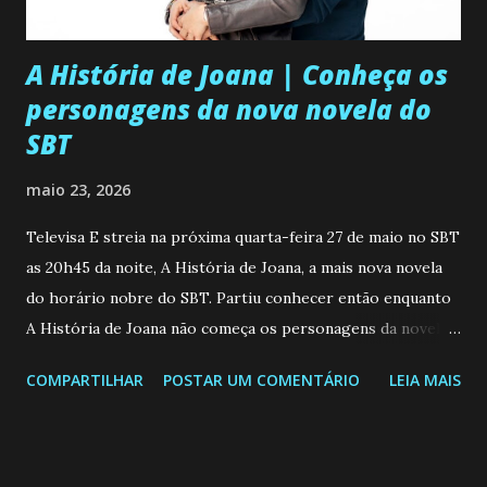
A História de Joana | Conheça os
personagens da nova novela do
SBT
maio 23, 2026
Televisa E streia na próxima quarta-feira 27 de maio no SBT
as 20h45 da noite, A História de Joana, a mais nova novela
do horário nobre do SBT. Partiu conhecer então enquanto
A História de Joana não começa os personagens da novela?
Confira: Leia também... Veja a Programação Semanal do SBT
COMPARTILHAR
POSTAR UM COMENTÁRIO
LEIA MAIS
de 25/05/26 a 31/05/26 JOANA GUADALUPE (Camila
Valero) Uma jovem humilde e moderna, filha de mãe
solteira e neta de uma mulher abandonada pelo marido, não
quer que o mesmo lhe aconteça na vida, por isso decidiu