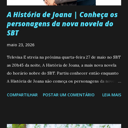
i
o
A História de Joana | Conheça os
personagens da nova novela do
SBT
maio 23, 2026
Televisa E streia na próxima quarta-feira 27 de maio no SBT
as 20h45 da noite, A História de Joana, a mais nova novela
do horário nobre do SBT. Partiu conhecer então enquanto
A História de Joana não começa os personagens da novela?
Confira: Leia também... Veja a Programação Semanal do SBT
COMPARTILHAR
POSTAR UM COMENTÁRIO
LEIA MAIS
de 25/05/26 a 31/05/26 JOANA GUADALUPE (Camila
Valero) Uma jovem humilde e moderna, filha de mãe
solteira e neta de uma mulher abandonada pelo marido, não
quer que o mesmo lhe aconteça na vida, por isso decidiu