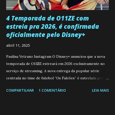
que a clínica inseminou por engano outra paciente, que está
...
4 Temporada de O11ZE com
estreia pra 2026, é confirmada
oficialmente pelo Disney+
abril 11, 2025
Paulina Vetrano Instagram O Disney+ anunciou que a nova
temporada de O11ZE estreará em 2026 exclusivamente no
serviço de streaming. A nova entrega da popular série
centrada no time de futebol “Os Falcões” é estrelada por
Mariano González (Gabo), David Penagos (Ricky) e Luan
COMPARTILHAR
1 COMENTÁRIO
LEIA MAIS
Brum (Dedé), que voltam a interpretar seus personagens
originais, e apresenta um elenco de novos Falcões liderado
pelo ator mexicano Emiliano González (Gael). Os episódios
também contam com a participação especial do renomado