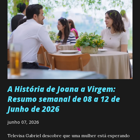
permanecer virgem até encontrar o homem que realmente
ama, o que não é fácil, já que dedica todas as suas energias a
se aprimorar, trabalhando, estudando e se orgulhando de
ser a primeira mulher da família a ingressar na
universidade. Ela tem uma personalidade muito alegre, é
muito madura para a idade, determinada, criativa e
empática. Detesta injustiças e é uma ótima amiga. Pode ser
teimosa e muito persistente quando decide fazer algo.
Durante um exame ginecológico, ela é inseminada por eng...
A História de Joana a Virgem:
Resumo semanal de 08 a 12 de
Junho de 2026
junho 07, 2026
Televisa Gabriel descobre que uma mulher está esperando