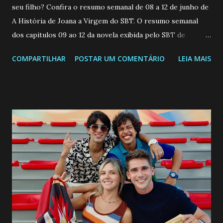
seu filho? Confira o resumo semanal de 08 a 12 de junho de
A História de Joana a Virgem do SBT. O resumo semanal
dos capitulos 09 ao 12 da novela exibida pelo SBT de
segunda a sexta-feira as 20h45 da noite: Leia também... Veja
COMPARTILHAR
POSTAR UM COMENTÁRIO
LEIA MAIS
a Programação Semanal do SBT de 08/06/26 a 14/06/26
SEGUNDA-FEIRA 08 DE JUNHO: CAPITULO 9 Salvador
interrompe sua investigação ao conhecer Jenny, mas ela
não demonstra interesse em interagir com ele. Joana
confessa a Gabriel que ele demonstrou ser o tipo de
pessoa que ela tanto desejou durante toda a vida. Camila
entra no quarto de Gabriel e imagina como seria o
encontro deles, quando conseguir seduzi-lo. Manuel avisa a
Paula sobre a suposta infidelidade de Gabriel com Joana.
Rogerio consegue se livrar de todas as suspeitas pelo
desaparecimento de Francisco, apontando que ele poderia
ter sido vítima da fúria de Gabriel. Artur informa a Gabriel