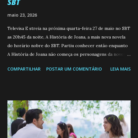
SBT
maio 23, 2026
Televisa E streia na próxima quarta-feira 27 de maio no SBT
as 20h45 da noite, A História de Joana, a mais nova novela
do horário nobre do SBT. Partiu conhecer então enquanto
A História de Joana não começa os personagens da novela?
Confira: Leia também... Veja a Programação Semanal do SBT
COMPARTILHAR
POSTAR UM COMENTÁRIO
LEIA MAIS
de 25/05/26 a 31/05/26 JOANA GUADALUPE (Camila
Valero) Uma jovem humilde e moderna, filha de mãe
solteira e neta de uma mulher abandonada pelo marido, não
quer que o mesmo lhe aconteça na vida, por isso decidiu
permanecer virgem até encontrar o homem que realmente
ama, o que não é fácil, já que dedica todas as suas energias a
se aprimorar, trabalhando, estudando e se orgulhando de
ser a primeira mulher da família a ingressar na