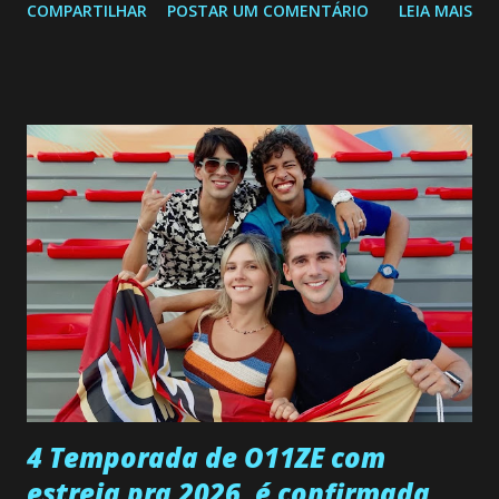
COMPARTILHAR
POSTAR UM COMENTÁRIO
LEIA MAIS
a Programação Semanal do SBT de 08/06/26 a 14/06/26
SEGUNDA-FEIRA 08 DE JUNHO: CAPITULO 9 Salvador
interrompe sua investigação ao conhecer Jenny, mas ela
não demonstra interesse em interagir com ele. Joana
confessa a Gabriel que ele demonstrou ser o tipo de
pessoa que ela tanto desejou durante toda a vida. Camila
entra no quarto de Gabriel e imagina como seria o
encontro deles, quando conseguir seduzi-lo. Manuel avisa a
Paula sobre a suposta infidelidade de Gabriel com Joana.
Rogerio consegue se livrar de todas as suspeitas pelo
desaparecimento de Francisco, apontando que ele poderia
ter sido vítima da fúria de Gabriel. Artur informa a Gabriel
que a clínica inseminou por engano outra paciente, que está
...
4 Temporada de O11ZE com
estreia pra 2026, é confirmada