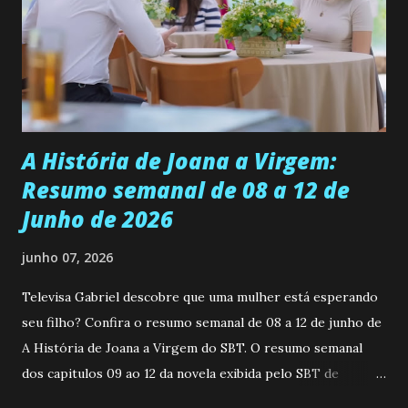
universidade. Ela tem uma personalidade muito alegre, é
muito madura para a idade, determinada, criativa e
empática. Detesta injustiças e é uma ótima amiga. Pode ser
teimosa e muito persistente quando decide fazer algo.
Durante um exame ginecológico, ela é inseminada por eng...
A História de Joana a Virgem:
Resumo semanal de 08 a 12 de
Junho de 2026
junho 07, 2026
Televisa Gabriel descobre que uma mulher está esperando
seu filho? Confira o resumo semanal de 08 a 12 de junho de
A História de Joana a Virgem do SBT. O resumo semanal
dos capitulos 09 ao 12 da novela exibida pelo SBT de
segunda a sexta-feira as 20h45 da noite: Leia também... Veja