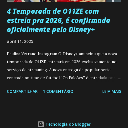
...
4 Temporada de O11ZE com
estreia pra 2026, é confirmada
oficialmente pelo Disney+
abril 11, 2025
Paulina Vetrano Instagram O Disney+ anunciou que a nova
temporada de O11ZE estreará em 2026 exclusivamente no
serviço de streaming. A nova entrega da popular série
centrada no time de futebol “Os Falcões” é estrelada por
Mariano González (Gabo), David Penagos (Ricky) e Luan
COMPARTILHAR
1 COMENTÁRIO
LEIA MAIS
Brum (Dedé), que voltam a interpretar seus personagens
originais, e apresenta um elenco de novos Falcões liderado
pelo ator mexicano Emiliano González (Gael). Os episódios
também contam com a participação especial do renomado
Tecnologia do Blogger
atleta Sergio “Kun” Agüero, além de outras figuras de