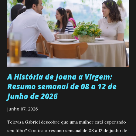
ama, o que não é fácil, já que dedica todas as suas energias a
se aprimorar, trabalhando, estudando e se orgulhando de
ser a primeira mulher da família a ingressar na
universidade. Ela tem uma personalidade muito alegre, é
muito madura para a idade, determinada, criativa e
empática. Detesta injustiças e é uma ótima amiga. Pode ser
teimosa e muito persistente quando decide fazer algo.
Durante um exame ginecológico, ela é inseminada por eng...
A História de Joana a Virgem:
Resumo semanal de 08 a 12 de
Junho de 2026
junho 07, 2026
Televisa Gabriel descobre que uma mulher está esperando
seu filho? Confira o resumo semanal de 08 a 12 de junho de