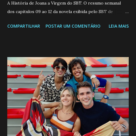
A História de Joana a Virgem do SBT. O resumo semanal
dos capitulos 09 ao 12 da novela exibida pelo SBT de
segunda a sexta-feira as 20h45 da noite: Leia também... Veja
COMPARTILHAR
POSTAR UM COMENTÁRIO
LEIA MAIS
a Programação Semanal do SBT de 08/06/26 a 14/06/26
SEGUNDA-FEIRA 08 DE JUNHO: CAPITULO 9 Salvador
interrompe sua investigação ao conhecer Jenny, mas ela
não demonstra interesse em interagir com ele. Joana
confessa a Gabriel que ele demonstrou ser o tipo de
pessoa que ela tanto desejou durante toda a vida. Camila
entra no quarto de Gabriel e imagina como seria o
encontro deles, quando conseguir seduzi-lo. Manuel avisa a
Paula sobre a suposta infidelidade de Gabriel com Joana.
Rogerio consegue se livrar de todas as suspeitas pelo
desaparecimento de Francisco, apontando que ele poderia
ter sido vítima da fúria de Gabriel. Artur informa a Gabriel
que a clínica inseminou por engano outra paciente, que está