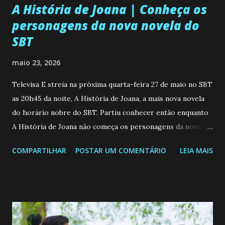
A História de Joana | Conheça os
personagens da nova novela do
SBT
maio 23, 2026
Televisa E streia na próxima quarta-feira 27 de maio no SBT
as 20h45 da noite, A História de Joana, a mais nova novela
do horário nobre do SBT. Partiu conhecer então enquanto
A História de Joana não começa os personagens da novela?
Confira: Leia também... Veja a Programação Semanal do SBT
COMPARTILHAR
POSTAR UM COMENTÁRIO
LEIA MAIS
de 25/05/26 a 31/05/26 JOANA GUADALUPE (Camila
Valero) Uma jovem humilde e moderna, filha de mãe
solteira e neta de uma mulher abandonada pelo marido, não
quer que o mesmo lhe aconteça na vida, por isso decidiu
permanecer virgem até encontrar o homem que realmente